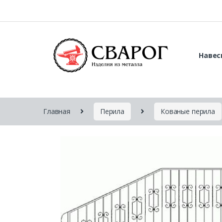
Навес
Главная
Перила
Кованые перила