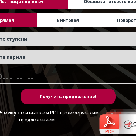
Лестница под ключ
Обшивка готового кар
рямая
Винтовая
Поворо
5 минут
мы вышлем PDF с коммерческим
предложением