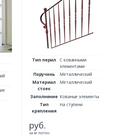
Поруч
Матер
сто
Заполн
Ти
крепл
руб.
Тип перил
С кованными
за м. пого
элементами
Поручень
Металлический
ий
Материал
Металлический
стоек
ие
Заполнение
Кованые элементы
Тип
На ступени
крепления
руб.
за м. погон.