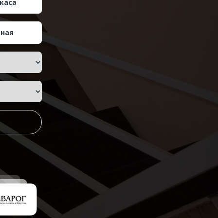
каса
тная