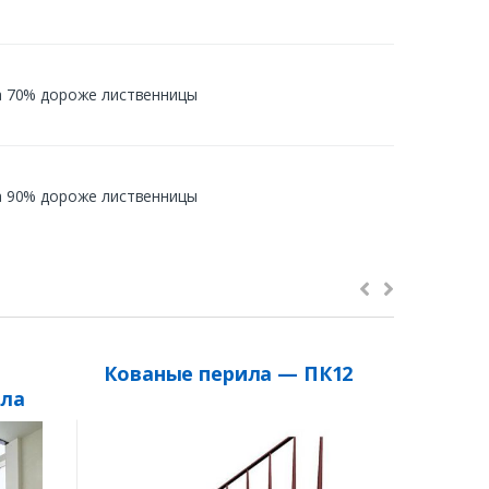
 на 70% дороже лиственницы
 на 90% дороже лиственницы
Кованые перила — ПК12
Кован
ила
Тип п