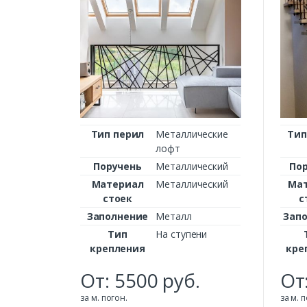
Тип перил
Металлические
Тип
лофт
Поручень
Металлический
По
Материал
Металлический
Ма
стоек
с
Заполнение
Металл
Зап
Тип
На ступени
крепления
кре
От:
5500
руб.
От
за м. погон.
за м. 