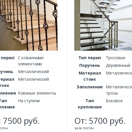
 перил
С кованными
Тип перил
Тросовые
элементами
Поручень
Деревянный
ручень
Металлический
Материал
Металлическ
териал
Металлический
стоек
тоек
Заполнение
Металлическ
олнение
Кованые элементы
тросы
Тип
На ступени
Тип
Боковое
пления
крепления
:
7500
руб.
От:
5700
руб.
Заказать
погон.
за м. погон.