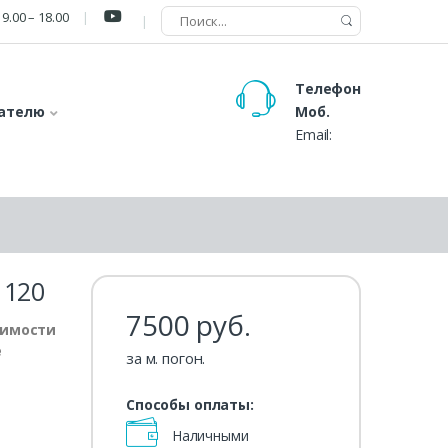
9.00 – 18.00
Телефон
ателю
Моб.
Email:
 120
7500
руб.
оимости
е
за м. погон.
Способы оплаты:
Наличными