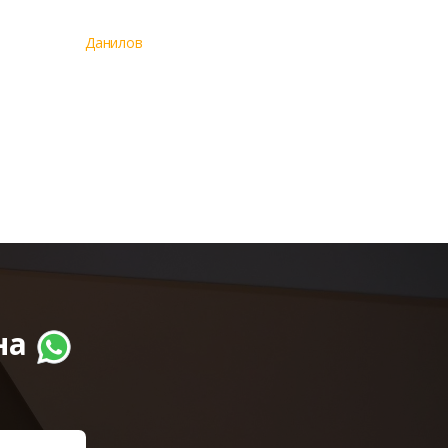
Данилов
на