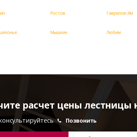
лич
Ростов
Гаврилов-Ям
шехонье
Мышкин
Любим
чите расчет цены лестницы 
консультируйтесь
Позвонить