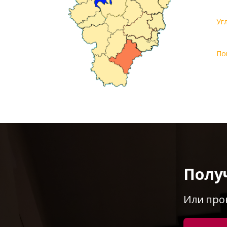
Уг
По
Полу
Или про