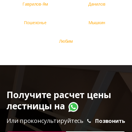
Гаврилов-Ям
Данилов
Пошехонье
Мышкин
Любим
Получите расчет цены
лестницы на
Или проконсультируйтесь
Позвонить