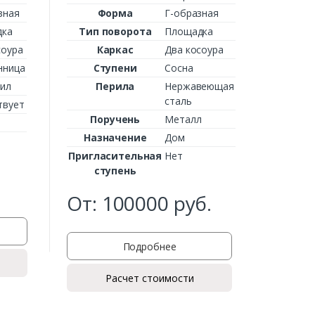
ст
зная
Форма
Г-образная
дка
Тип поворота
Площадка
От:
соура
Каркас
Два косоура
нница
Ступени
Сосна
рил
Перила
Нержавеющая
сталь
твует
Поручень
Металл
Назначение
Дом
Пригласительная
Нет
ступень
От:
100000
руб.
Подробнее
Расчет стоимости