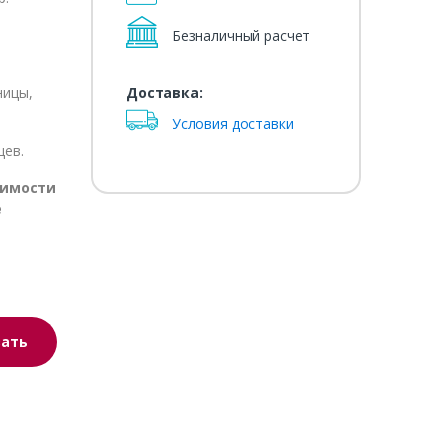
Безналичный расчет
Доставка:
ницы,
Условия доставки
цев.
оимости
е
зать