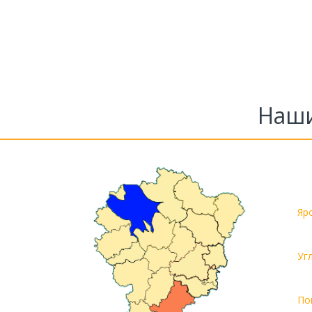
Наши
Яр
Уг
По