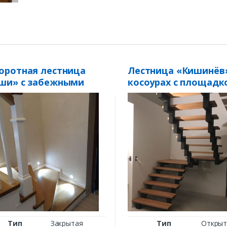
оротная лестница
Лестница «Кишинёв
ши» с забежными
косоурах с площадк
пенями
Тип
Закрытая
Тип
Открыт