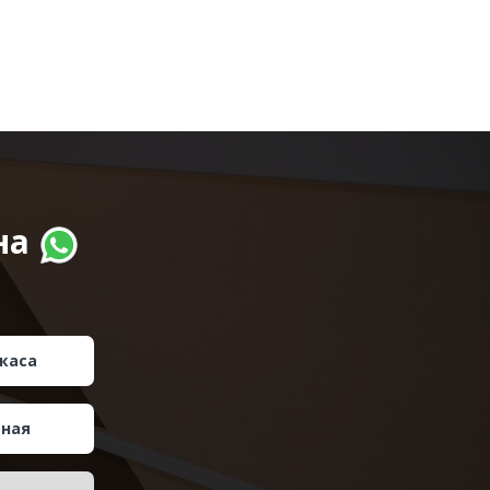
на
каса
тная