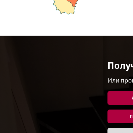
Полу
Или про
П