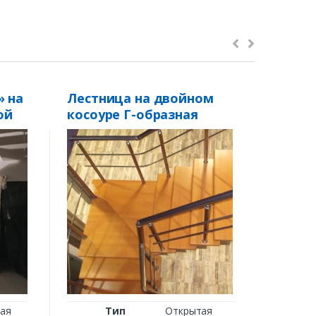
» на
Лестница на двойном
Лестн
ой
косоуре Г-образная
монок
«ЛТ-1»
Ф
Тип п
Ка
Ст
Пе
Пор
Назн
Пригла
ая
Тип
Открытая