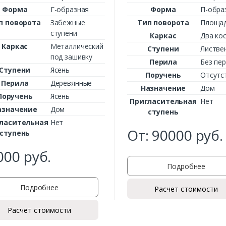
Форма
Г-образная
Форма
П-обра
п поворота
Забежные
Тип поворота
Площа
ступени
Каркас
Два ко
Каркас
Металлический
Ступени
Листве
под зашивку
Заказать
Перила
Без пе
Ступени
Ясень
Поручень
Отсутс
Перила
Деревянные
Ваше имя*
Назначение
Дом
Поручень
Ясень
Пригласительная
Нет
азначение
Дом
ступень
ласительная
Нет
От:
90000
руб.
Ваш телефон*
ступень
000
руб.
Подробнее
Комментарий к заказу
Подробнее
Расчет стоимости
Расчет стоимости