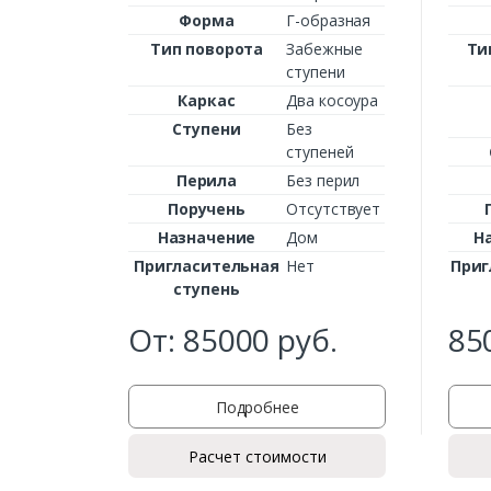
Форма
Г-образная
Тип поворота
Забежные
Ти
ступени
Каркас
Два косоура
Ступени
Без
ступеней
Перила
Без перил
Поручень
Отсутствует
Назначение
Дом
Н
Пригласительная
Нет
Приг
ступень
От:
85000
руб.
85
Подробнее
Расчет стоимости