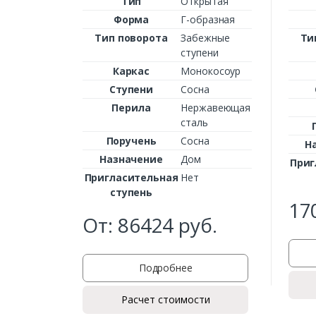
Тип
Открытая
Форма
Г-образная
Тип поворота
Забежные
Ти
ступени
Каркас
Монокосоур
Ступени
Сосна
Перила
Нержавеющая
сталь
Поручень
Сосна
Н
Назначение
Дом
Приг
Пригласительная
Нет
ступень
17
От:
86424
руб.
Подробнее
Расчет стоимости