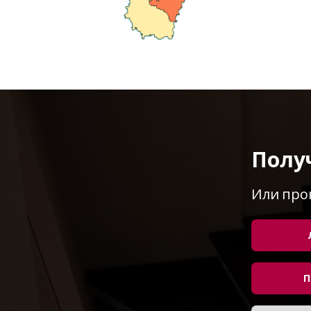
Полу
Или про
П