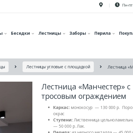
Пн-пт 
ы
Беседки
Лестницы
Заборы
Перила
Покуп
ицы
Лестницы угловые с площадкой
Лестница «
Лестница «Манчестер» с
тросовым ограждением
Каркас:
монокосур — 130 000 р. Пор
окрас
Ступени:
Лиственница цельноламельн
— 50 000 р. Лак.
Перила:
из черного металла — 45 000 