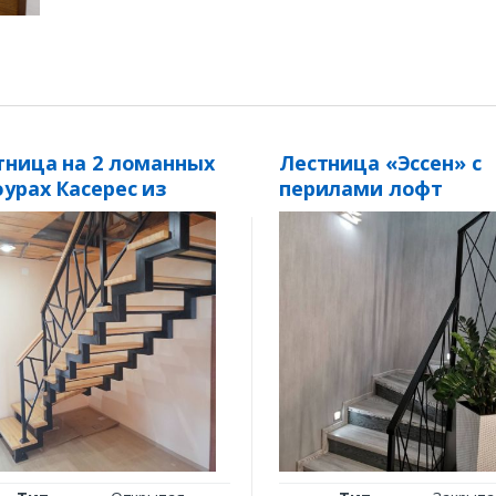
тница на 2 ломанных
Лестница «Эссен» с
оурах Касерес из
перилами лофт
ня