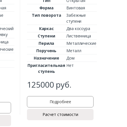
я
Тип
Открытая
ст
ная
Форма
Винтовая
ые
Тип поворота
Забежные
От:
ступени
ческий
Каркас
Два косоура
ивку
Ступени
Лиственница
ница
Перила
Металлические
ческие
Поручень
Металл
Назначение
Дом
Пригласительная
Нет
ступень
125000
руб.
Подробнее
Расчет стоимости