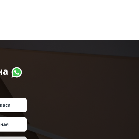
на
каса
тная