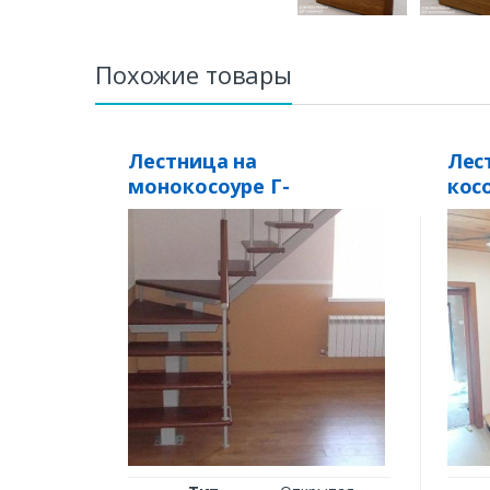
Похожие товары
Лестница на
Лес
монокосоуре Г-
кос
образная «М-1»
ясе