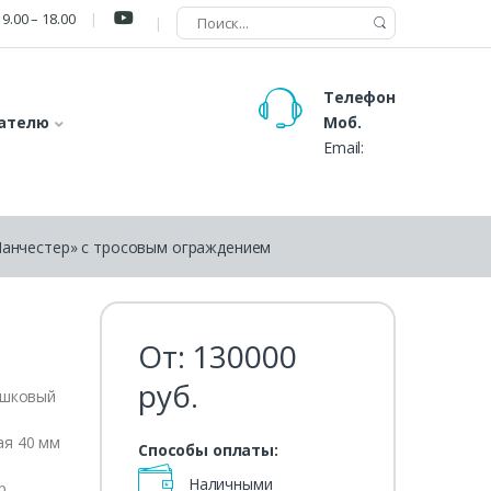
9.00 – 18.00
Телефон
ателю
Моб.
Email:
Манчестер» с тросовым ограждением
От:
130000
руб.
ошковый
ая 40 мм
Способы оплаты:
Наличными
р.