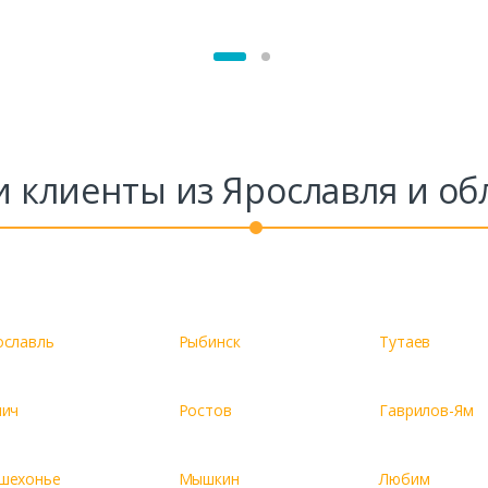
 клиенты из Ярославля и об
ославль
Рыбинск
Тутаев
лич
Ростов
Гаврилов-Ям
шехонье
Мышкин
Любим