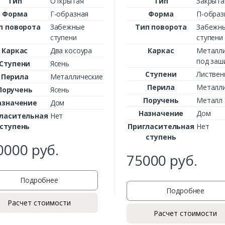
Тип
Открытая
Тип
Закрыта
Форма
Г-образная
Форма
П-образ
п поворота
Забежные
Тип поворота
Забежн
ступени
ступени
Каркас
Два косоура
Каркас
Металли
под заш
Заказать
Ступени
Ясень
Ступени
Листвен
Перила
Металлические
Ваше имя*
Перила
Металли
Поручень
Ясень
Поручень
Металл
азначение
Дом
Назначение
Дом
ласительная
Нет
ступень
Пригласительная
Нет
Ваш телефон*
ступень
0000
руб.
75000
руб.
Комментарий к заказу
Подробнее
Подробнее
Расчет стоимости
Расчет стоимости