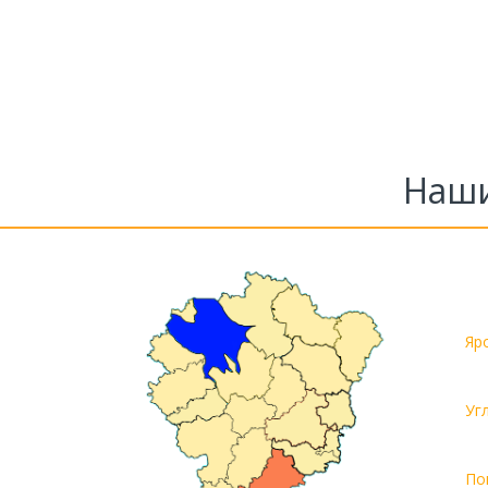
Наши
Яр
Уг
По