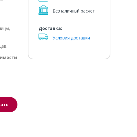
Безналичный расчет
Доставка:
ницы,
Условия доставки
цев.
оимости
е
зать