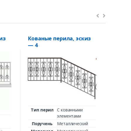
из
Кованые перила, эскиз
Перил
— 4
ПМ11
Тип п
Поруч
Матер
сто
Заполн
Ти
крепл
Тип перил
С кованными
элементами
руб.
Поручень
Металлический
за м. пого