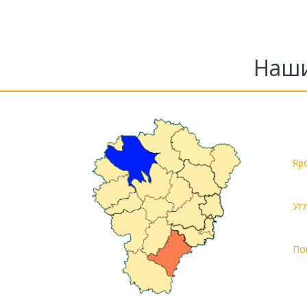
Наши
Яр
Уг
По