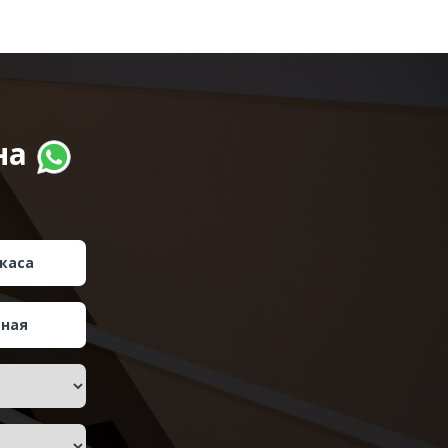
на
каса
тная