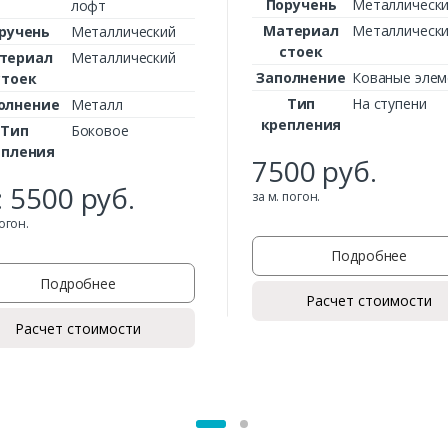
Поручень
Металлическ
лофт
Материал
Металлическ
ручень
Металлический
стоек
териал
Металлический
Заполнение
Кованые эле
стоек
Заказать
Тип
На ступени
олнение
Металл
крепления
Тип
Боковое
Ваше имя*
епления
7500
руб.
:
5500
руб.
за м. погон.
погон.
Ваш телефон*
Подробнее
Подробнее
Расчет стоимости
Комментарий к заказу
Расчет стоимости