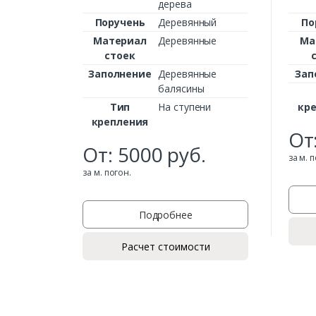
дерева
Поручень
Деревянный
По
Материал
Деревянные
Ма
стоек
Заполнение
Деревянные
Зап
балясины
Тип
На ступени
кр
крепления
От
От:
5000
руб.
за м. 
за м. погон.
Подробнее
Расчет стоимости