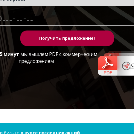
5 минут
мы вышлем PDF с коммерческим
предложением
..и будьте
в курсе последних акций