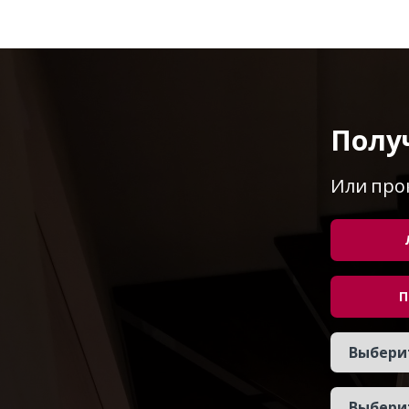
Полу
Или про
П