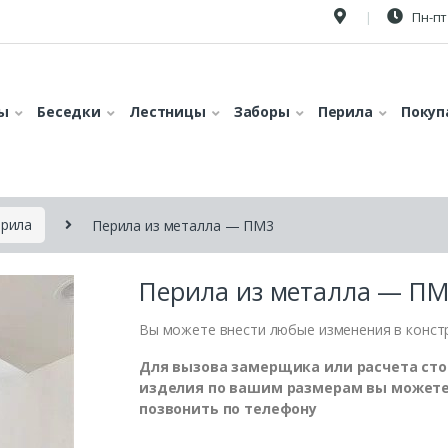
Пн-пт 
ы
Беседки
Лестницы
Заборы
Перила
Покуп
ерила
Перила из металла — ПМ3
Перила из металла — П
Вы можете внести любые изменения в конст
Для вызова замерщика или расчета ст
изделия по вашим размерам вы может
позвонить по телефону