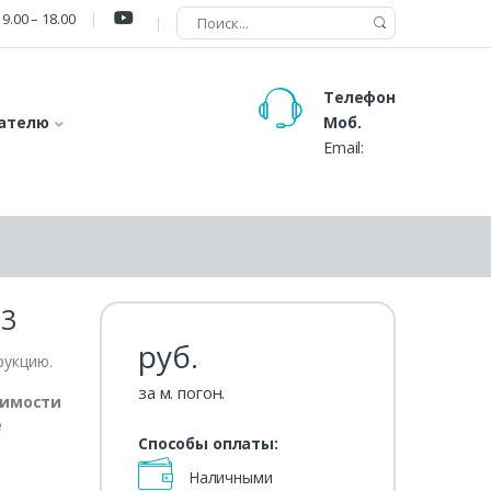
9.00 – 18.00
Телефон
ателю
Моб.
Email:
М3
руб.
рукцию.
за м. погон.
оимости
е
Способы оплаты:
Наличными