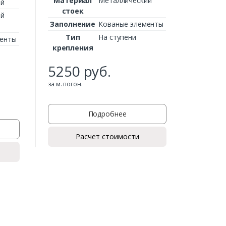
Материал
Металлический
ий
стоек
ий
Заполнение
Кованые элементы
Тип
На ступени
менты
крепления
5250
руб.
за м. погон.
Подробнее
Расчет стоимости