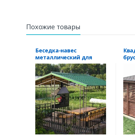
Похожие товары
Беседка-навес
Ква
металлический для
бру
мангала 2 на 2
«Стремительная»