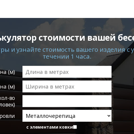
ькулятор стоимости вашей бес
ы и узнайте стоимость вашего изделия с у
течении 1 часа.
на (м)
а (м)
кол-во
ловек)
ровли
с элементами ковки