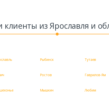
Комментарий к заказу
 клиенты из Ярославля и об
ославль
Рыбинск
Тутаев
лич
Ростов
Гаврилов-Ям
шехонье
Мышкин
Любим