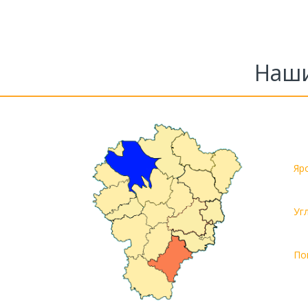
Наши
Яр
Уг
По