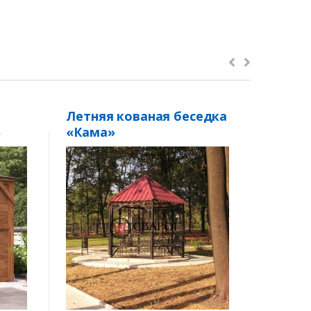
Летняя кованая беседка
Беседк
»
«Кама»
2 метр