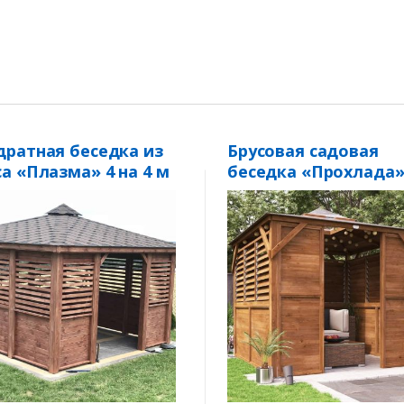
дратная беседка из
Брусовая садовая
са «Плазма» 4 на 4 м
беседка «Прохлада
2,5м на 2,5м