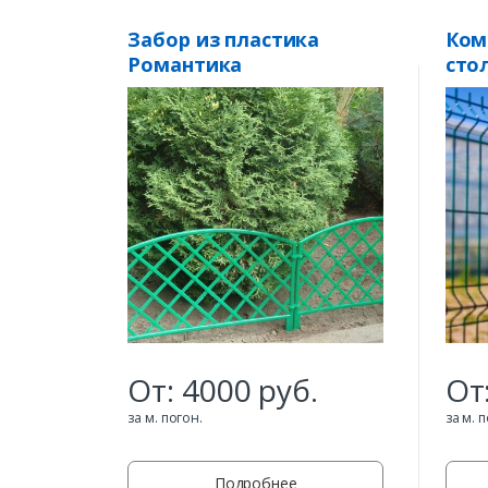
Забор из пластика
Ком
Романтика
сто
заб
«Lig
От:
4000
руб.
От
за м. погон.
за м. 
Подробнее