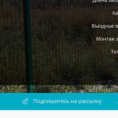
Ка
Въездные 
Монтаж з
Те
Подпишитесь на рассылку
.