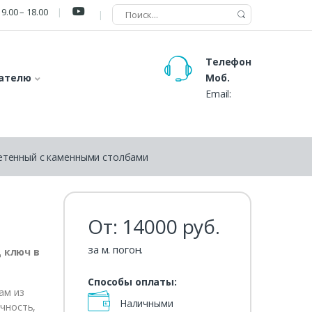
9.00 – 18.00
Телефон
ателю
Моб.
Email:
етенный с каменными столбами
От:
14000
руб.
за м. погон.
 ключ в
Способы оплаты:
ам из
Наличными
чность,