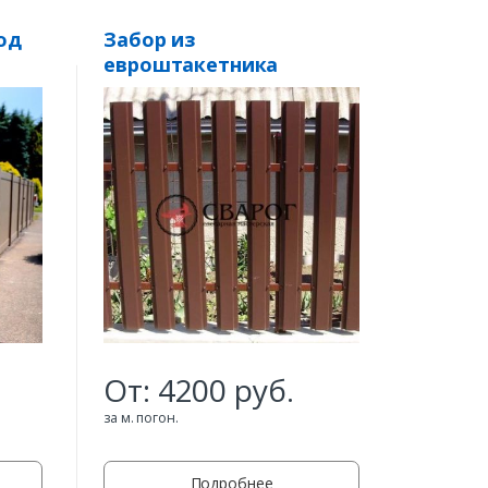
од
Забор из
Забор
евроштакетника
еврош
«Оптима»
От:
4200
руб.
От:
за м. погон.
за м. пого
Подробнее