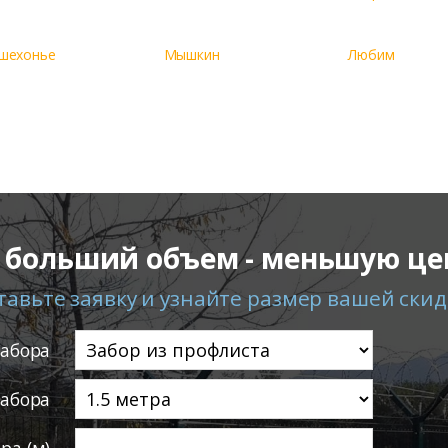
шехонье
Мышкин
Любим
 больший объем - меньшую це
тавьте заявку и узнайте размер вашей скид
забора
забора
ра (м)