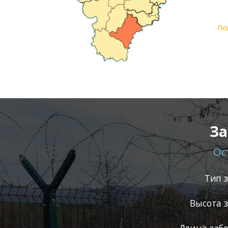
По
За
Ос
Тип 
Высота 
Длина забо