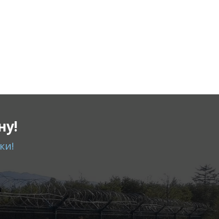
ну!
ки!