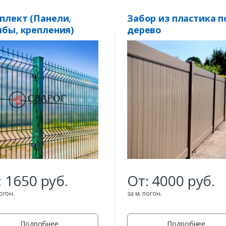
плект (Панели,
Забор из пластика п
лбы, крепления)
дерево
ора из 3D сетки
ht» 3,5 мм. пруток
:
1650
руб.
От:
4000
руб.
погон.
за м. погон.
Подробнее
Подробнее