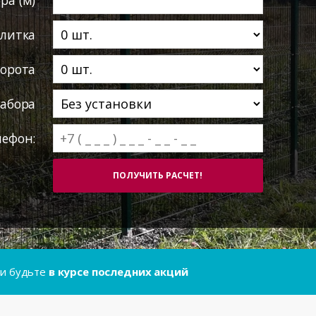
литка
ворота
абора
лефон:
..и будьте
в курсе последних акций