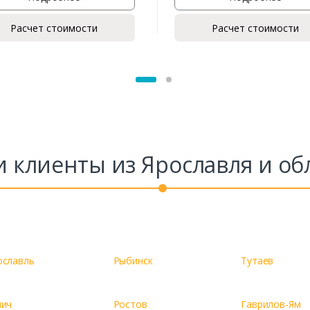
Расчет стоимости
Расчет стоимости
Заказать
Ваше имя*
Ваш телефон*
 клиенты из Ярославля и об
Комментарий к заказу
ославль
Рыбинск
Тутаев
лич
Ростов
Гаврилов-Ям