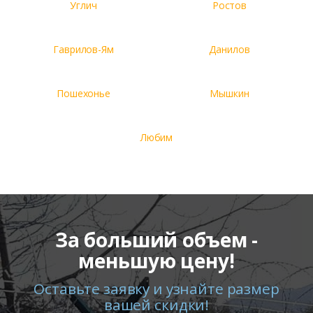
Углич
Ростов
Гаврилов-Ям
Данилов
Пошехонье
Мышкин
Любим
За больший объем -
меньшую цену!
Оставьте заявку и узнайте размер
вашей скидки!