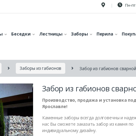
Пн-пт 
ы
Беседки
Лестницы
Заборы
Перила
Покуп
Заборы из габионов
Забор из габионов сварно
Забор из габионов сварн
Производство, продажа и установка под
Ярославле!
Каменные заборы всегда долговечны и надеж
нас Вы сможете заказать забор из камня по
индивидуальному дизайну.