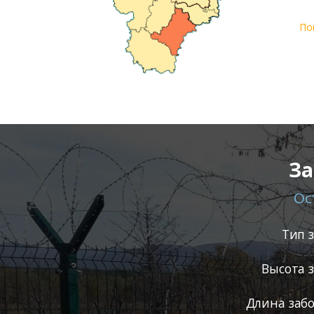
По
За
Ос
Тип 
Высота 
Длина забо