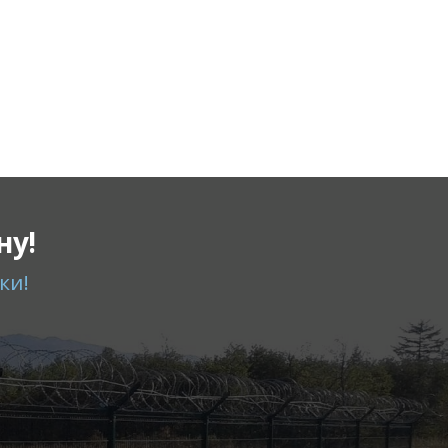
ну!
ки!