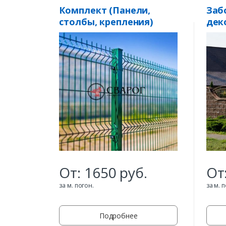
Комплект (Панели,
Заб
столбы, крепления)
дек
забора из 3D сетки
«Light» 3,5 мм. пруток
От:
1650
руб.
От
за м. погон.
за м. 
Подробнее