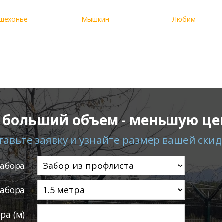
шехонье
Мышкин
Любим
 больший объем - меньшую це
тавьте заявку и узнайте размер вашей скид
забора
забора
ра (м)