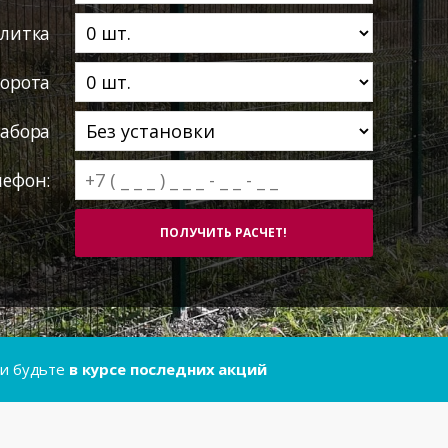
литка
ворота
абора
лефон:
..и будьте
в курсе последних акций