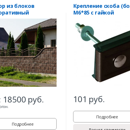
ор из блоков
Крепление скоба (б
оративный
М6*85 с гайкой
антивандальной М6)
101
руб.
:
18500
руб.
погон.
Подробнее
Подробнее
Расчет стоимости