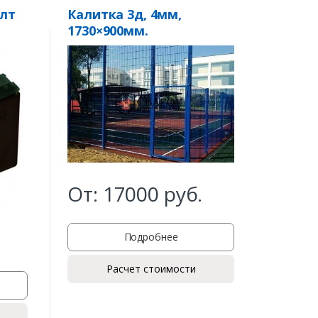
олт
Калитка 3д, 4мм,
3Д пан
1730×900мм.
Medium
От:
17000
руб.
320
Подробнее
Расчет стоимости