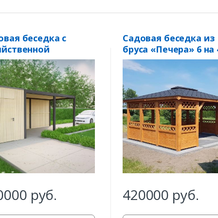
овая беседка с
Садовая беседка из
яйственной
бруса «Печера» 6 на 
тройкой «Престиж»
0000
руб.
420000
руб.