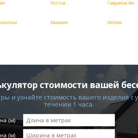
лич
Ростов
Гаврилов-Ям
шехонье
Мышкин
Любим
ькулятор стоимости вашей бес
ы и узнайте стоимость вашего изделия с у
течении 1 часа.
на (м)
а (м)