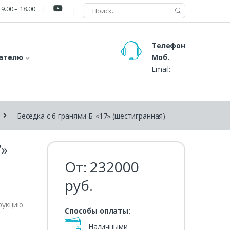
9.00 – 18.00
Телефон
ателю
Моб.
Email:
Беседка с 6 гранями Б-«17» (шестигранная)
7»
От:
232000
руб.
рукцию.
Способы оплаты:
Наличными