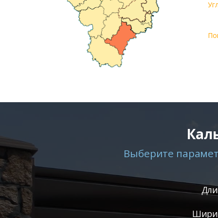
Уг
По
Кал
Выберите параметр
Дли
Ширин