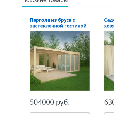
Пергола из бруса с
Сад
застекленной гостиной
хоз
«Ладога»
пос
504000
руб.
63