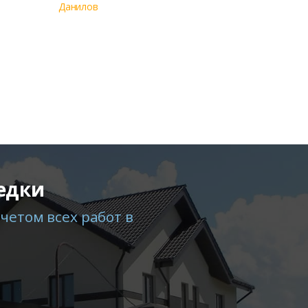
Данилов
едки
четом всех работ в