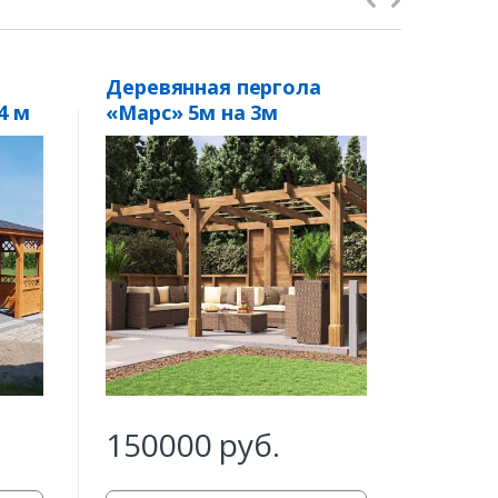
Деревянная пергола
Откры
4 м
«Марс» 5м на 3м
бруса
150000
руб.
560