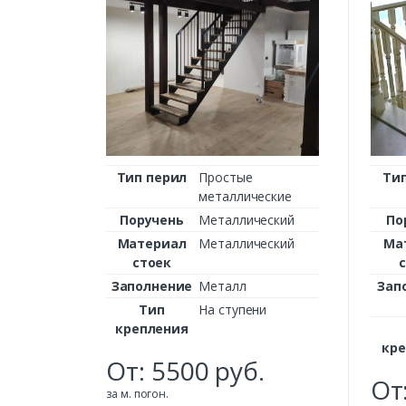
Тип перил
Простые
Ти
металлические
Поручень
Металлический
По
Материал
Металлический
Ма
стоек
Заполнение
Металл
Зап
Тип
На ступени
крепления
кре
От:
5500
руб.
От
за м. погон.