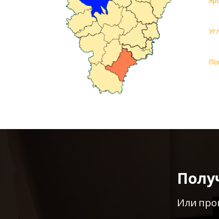
Яр
Уг
По
Полу
Или про