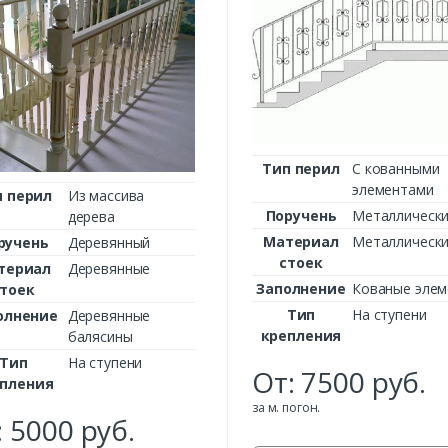
Тип перил
С кованными
элементами
п перил
Из массива
Поручень
Металлическ
дерева
Материал
Металлическ
ручень
Деревянный
стоек
териал
Деревянные
Заполнение
Кованые эле
стоек
Тип
На ступени
олнение
Деревянные
крепления
балясины
Тип
На ступени
От:
7500
руб.
пления
за м. погон.
Заказать
:
5000
руб.