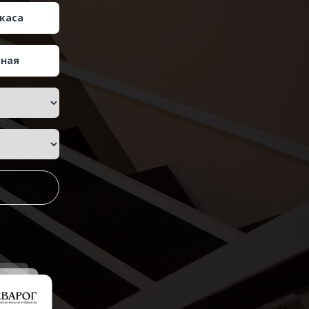
каса
тная