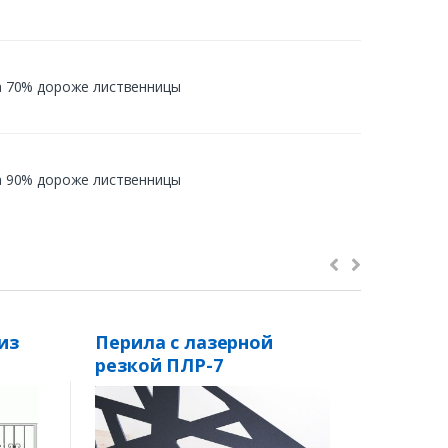
 на 70% дороже лиственницы
 на 90% дороже лиственницы
из
Перила с лазерной
Перил
резкой ПЛР-7
ПМ18
Тип п