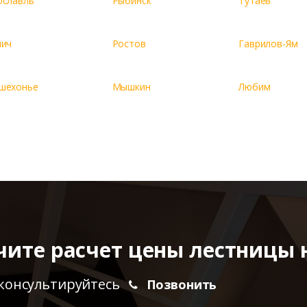
ославль
Рыбинск
Тутаев
лич
Ростов
Гаврилов-Ям
шехонье
Мышкин
Любим
чите расчет цены лестницы 
консультируйтесь
Позвонить