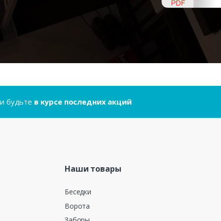
..и будьте
в курсе последних акций
Наши товары
Беседки
Ворота
Заборы