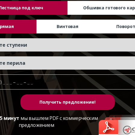
Лестница под ключ
Обшивка готового кар
рямая
Винтовая
Поворо
5 минут
мы вышлем PDF с коммерческим
предложением