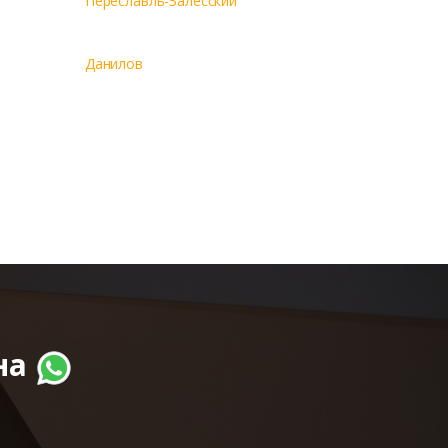
Переславль-Залесский
Данилов
на