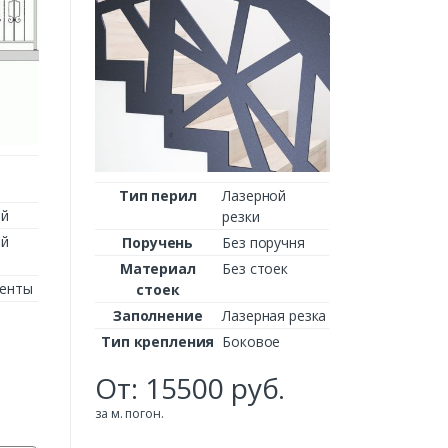
Поруч
Матер
сто
Заполн
Ти
крепл
руб.
Тип перил
Лазерной
за м. пого
ий
резки
ий
Поручень
Без поручня
Материал
Без стоек
менты
стоек
Заполнение
Лазерная резка
Тип крепления
Боковое
От:
15500
руб.
за м. погон.