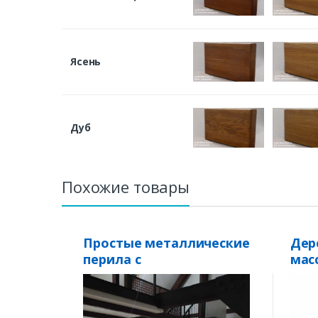
Ясень
Дуб
Похожие товары
Простые металлические
Дер
перила с
мас
вертикальными
ригелями Анкона