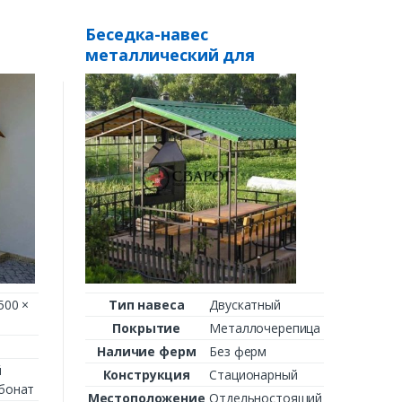
Беседка-навес
Навес
металлический для
«Авио
м
мангала 2 на 2
«Стремительная»
Тип 
Пок
Налич
Конс
Местоп
Назн
С
Габ
500 ×
Тип навеса
Двускатный
От:
Покрытие
Металлочерепица
за м2
й
Наличие ферм
Без ферм
й
Конструкция
Стационарный
бонат
Местоположение
Отдельностоящий