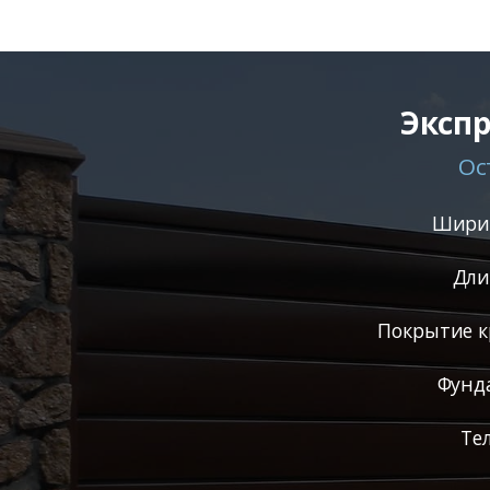
Экспр
Ос
Ширин
Дли
Покрытие к
Фунд
Те