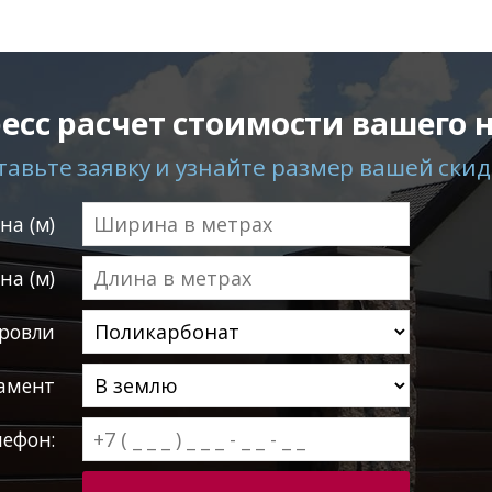
есс расчет стоимости вашего 
тавьте заявку и узнайте размер вашей скид
а (м)
на (м)
ровли
амент
лефон: