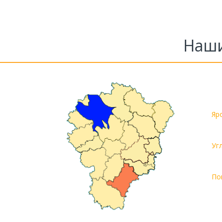
Наши
Яр
Уг
По