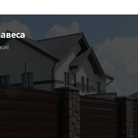
навеса
ки!