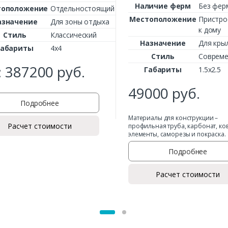
Наличие ферм
Без фер
тоположение
Отдельностоящий
Местоположение
Пристро
азначение
Для зоны отдыха
к дому
Стиль
Классический
Назначение
Для кры
Габариты
4х4
Стиль
Соврем
:
387200
руб.
Габариты
1.5х2.5
Заказать
49000
руб.
Подробнее
Ваше имя*
Материалы для конструкции –
Расчет стоимости
профильная труба, карбонат, ко
элементы, саморезы и покраска.
Подробнее
Ваш телефон*
Расчет стоимости
Комментарий к заказу