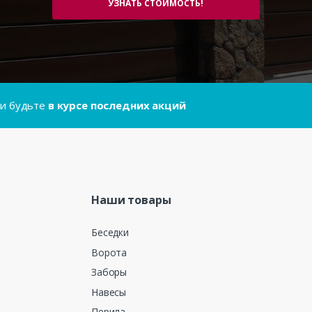
..и будьте
в курсе последних акций
Наши товары
Беседки
Ворота
Заборы
Навесы
Перила