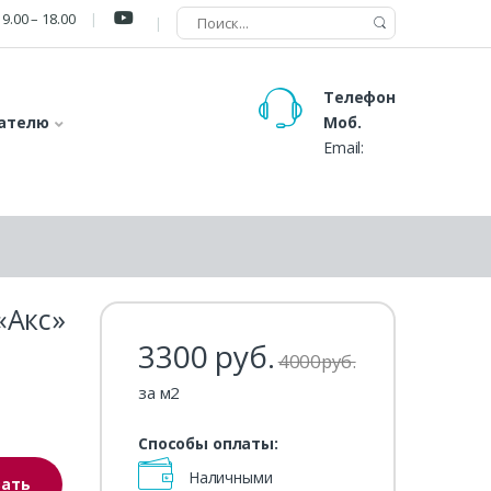
9.00 – 18.00
Телефон
ателю
Моб.
Email:
«Акс»
3300
руб.
4000
р
уб.
за м2
Способы оплаты:
Наличными
зать