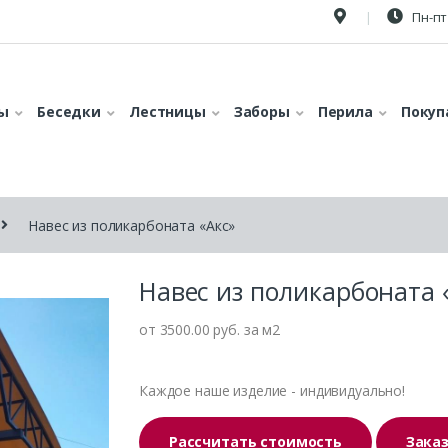
Пн-пт 
ы
Беседки
Лестницы
Заборы
Перила
Покуп
Навес из поликарбоната «Акс»
Навес из поликарбоната 
от 3500.00 руб. за м2
Каждое наше изделие - индивидуально!
Рассчитать стоимость
Зака