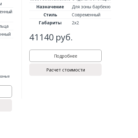
м
Назначение
Для зоны барбекю
енный
Стиль
Современный
Габариты
2х2
льца
41140
руб.
енный
Подробнее
Расчет стоимости
ваные