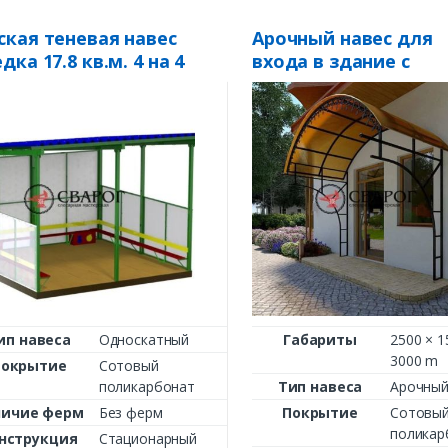
ская теневая навес
Арочный навес для
дка 17.8 кв.м. 4 на 4
входа в здание с
необычным каркасо
НБ-8
ип навеса
Односкатный
Габариты
2500 × 1
3000 m
Покрытие
Сотовый
поликарбонат
Тип навеса
Арочны
личие ферм
Без ферм
Покрытие
Сотовы
поликар
нструкция
Стационарный