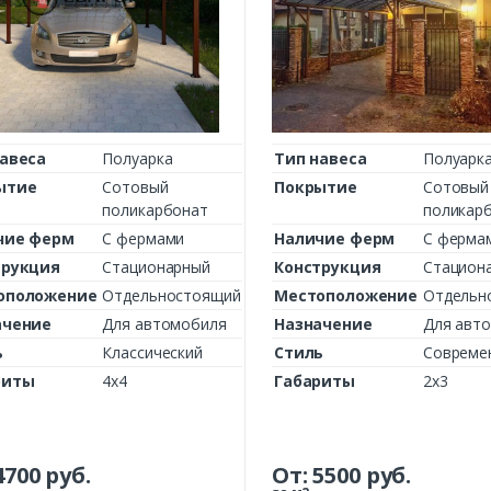
авеса
Полуарка
Тип навеса
Полуарк
ытие
Сотовый
Покрытие
Сотовый
поликарбонат
поликар
чие ферм
С фермами
Наличие ферм
С ферма
трукция
Стационарный
Конструкция
Стацион
оположение
Отдельностоящий
Местоположение
Отдельн
ачение
Для автомобиля
Назначение
Для авт
ь
Классический
Стиль
Совреме
риты
4х4
Габариты
2х3
4700
руб.
От:
5500
руб.