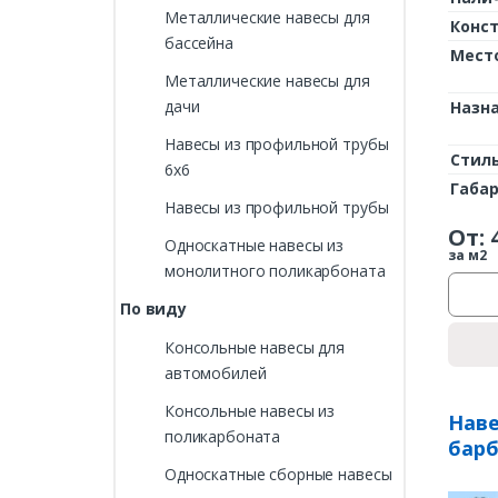
Металлические навесы для
Конс
бассейна
Мест
Металлические навесы для
дачи
Назн
Навесы из профильной трубы
Стил
6х6
Габа
Навесы из профильной трубы
От:
Односкатные навесы из
за м2
монолитного поликарбоната
По виду
Консольные навесы для
автомобилей
Консольные навесы из
Наве
поликарбоната
бар
Односкатные сборные навесы