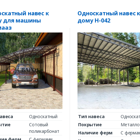
Комментарий к заказу
скатный навес к
Односкатный навес 
у для машины
дому Н-042
мааз
авеса
Односкатный
Тип навеса
Односка
ытие
Сотовый
Покрытие
Металло
поликарбонат
Наличие ферм
С ферма
чие ферм
С фермами