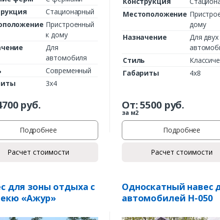
Конструкция
Стацион
трукция
Стационарный
Местоположение
Пристро
оположение
Пристроенный
дому
к дому
Назначение
Для двух
ачение
Для
автомоб
автомобиля
Стиль
Классиче
ь
Современный
Габариты
4х8
риты
3х4
4700
руб.
От:
5500
руб.
за м2
Подробнее
Подробнее
Расчет стоимости
Расчет стоимости
с для зоны отдыха с
Односкатный навес 
бекю «Ажур»
автомобилей Н-050