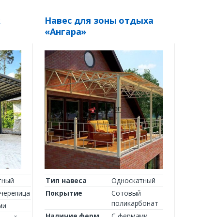
к
Навес для зоны отдыха
«Ангара»
тный
Тип навеса
Односкатный
черепица
Покрытие
Сотовый
поликарбонат
ми
Наличие ферм
С фермами