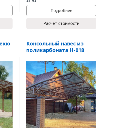
за м2
Подробнее
Расчет стоимости
бекю
Консольный навес из
поликарбоната Н-018