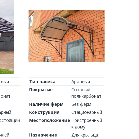
тный
Тип навеса
Арочный
Покрытие
Сотовый
бонат
поликарбонат
м
Наличие ферм
Без ферм
арный
Конструкция
Стационарный
остоящий
Местоположение
Пристроенный
к дому
илей
Назначение
Для крыльца