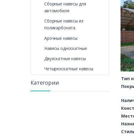
Сборные навесы для
автомобиля
Сборные навесы из
поликарбоната
Арочные навесы
Навесы односкатные
Двухскатные навесы
Четырехскатные навесы
Тип н
Категории
Покр
Нали
Конс
Мест
Назн
Стил