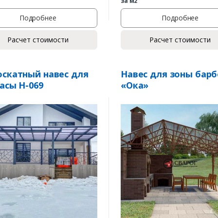
за м2
Подробнее
Подробнее
Расчет стоимости
Расчет стоимости
скатный навес для
Навес для зоны бар
асы Н-069
«Ока»