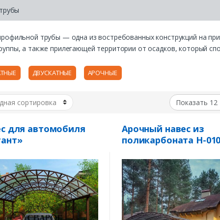
 трубы
профильной трубы — одна из востребованных конструкций на пр
руппы, а также прилегающей территории от осадков, который сп
ТНЫЕ
ДВУСКАТНЫЕ
АРОЧНЫЕ
с для автомобиля
Арочный навес из
тант»
поликарбоната Н-01