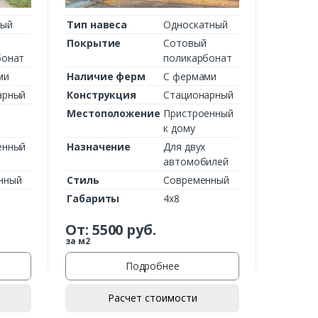
ный
Тип навеса
Односкатный
Покрытие
Сотовый
бонат
поликарбонат
ми
Наличие ферм
С фермами
арный
Конструкция
Стационарный
ы
Местоположение
Пристроенный
к дому
енный
Назначение
Для двух
автомобилей
нный
Стиль
Современный
Габариты
4х8
От:
5500
руб.
за м2
Подробнее
Расчет стоимости