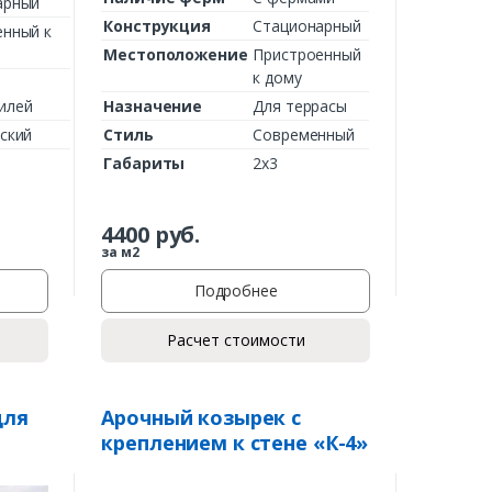
арный
Конструкция
Стационарный
енный к
Местоположение
Пристроенный
к дому
илей
Назначение
Для террасы
ский
Стиль
Современный
Габариты
2х3
4400
руб.
за м2
Подробнее
Расчет стоимости
для
Арочный козырек с
креплением к стене «К-4»