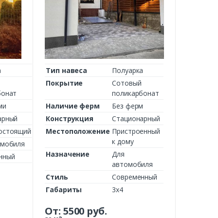
а
Тип навеса
Полуарка
Покрытие
Сотовый
бонат
поликарбонат
ми
Наличие ферм
Без ферм
арный
Конструкция
Стационарный
остоящий
Местоположение
Пристроенный
к дому
омобиля
Назначение
Для
нный
автомобиля
Стиль
Современный
Габариты
3х4
От:
5500
руб.