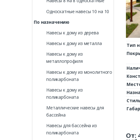
Навесы 8 на 8 односкатные
Односкатные навесы 10 на 10
По назначению
Навесы к дому из дерева
Навесы к дому из металла
Тип н
Покр
Навесы к дому из
металлопрофиля
Нали
Навесы к дому из монолитного
Конс
поликарбоната
Мест
Навесы к дому из
Назн
поликарбоната
Стил
Металлические навесы для
Габа
бассейна
Навесы для бассейна из
поликарбоната
От: