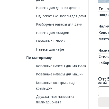
Навесы для дачи из дерева
Тип н
Покр
Односкатные навесы для дачи
Разборные навесы для дачи
Нали
Конс
Навесы для складов
Мест
Гаражные навесы
Навесы для кафе
Назн
Стил
По материалу
Габа
Кованные навесы для мангала
Кованные навесы для машин
От:
Кованные козырьки над
за м2
крыльцом
Двухскатные навесы из
поликарбоната