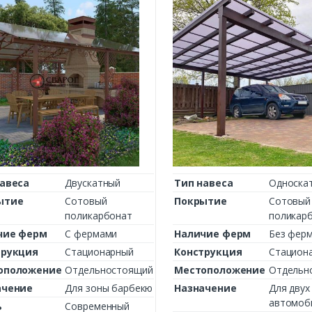
авеса
Двускатный
Тип навеса
Односка
ытие
Сотовый
Покрытие
Сотовый
поликарбонат
поликар
чие ферм
С фермами
Наличие ферм
Без фер
трукция
Стационарный
Конструкция
Стацион
оположение
Отдельностоящий
Местоположение
Отдельн
ачение
Для зоны барбекю
Назначение
Для двух
автомоб
ь
Современный