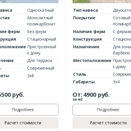
авеса
Односкатный
Тип навеса
Двускат
ытие
Монолитный
Покрытие
Сотовый
поликарбонат
поликар
чие ферм
Без ферм
Наличие ферм
С ферма
трукция
Стационарный
Конструкция
Стацион
оположение
Пристроенный
Назначение
Для зон
к дому
барбекю
ачение
Для террасы
Местоположение
Пристро
Заказать
к дому
ь
Современный
Стиль
Совреме
риты
3х8
Ваше имя*
Габариты
3х4
5500
руб.
От:
4900
руб.
за м2
Ваш телефон*
Подробнее
Подробнее
Расчет стоимости
Расчет стоимости