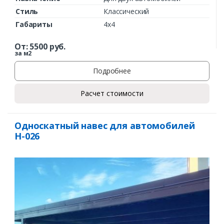
Стиль
Классический
Габариты
4х4
От:
5500
руб.
за м2
Заказать
Подробнее
Ваше имя*
Расчет стоимости
Односкатный навес для автомобилей
Н-026
Ваш телефон*
Комментарий к заказу