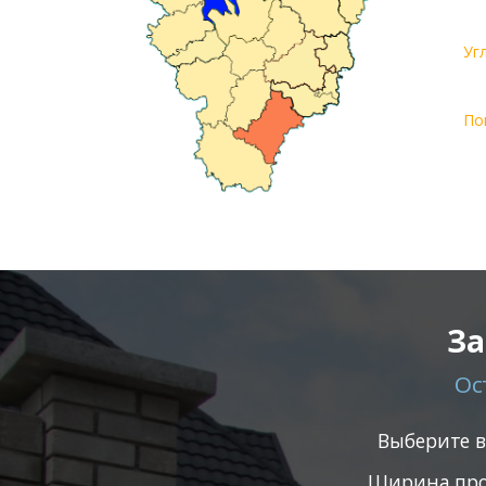
Уг
По
За
Ос
Выберите 
Ширина про