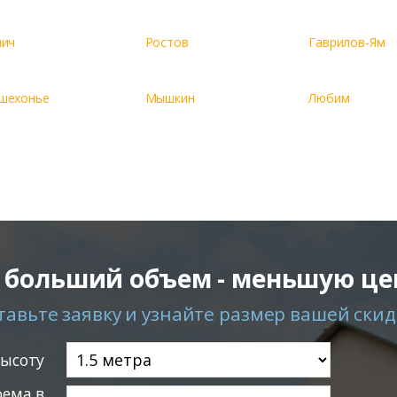
лич
Ростов
Гаврилов-Ям
шехонье
Мышкин
Любим
 больший объем - меньшую це
тавьте заявку и узнайте размер вашей скид
высоту
ема в