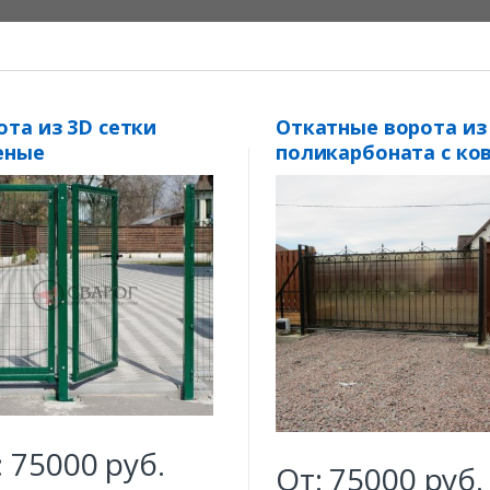
ота из 3D сетки
Откатные ворота из
еные
поликарбоната с ко
:
75000
руб.
От:
75000
руб.