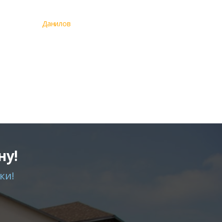
Данилов
ну!
ки!