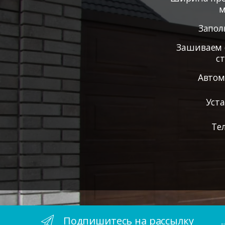
м
Запол
Зашиваем 
с
Автом
Уст
Те
Подпишитесь на рассылку
.