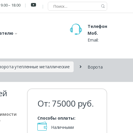
9.00 – 18.00
Телефон
ателю
Моб.
Email:
ворота утепленные металлические
Ворота
ей
От:
75000
руб.
оимости
Способы оплаты:
е
Наличными