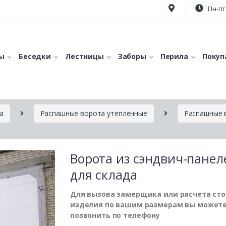
Пн-пт 
ы
Беседки
Лестницы
Заборы
Перила
Покуп
а
Распашные ворота утепленные
Распашные 
Ворота из сэндвич-панел
для склада
Для вызова замерщика или расчета ст
изделия по вашим размерам вы может
позвонить по телефону