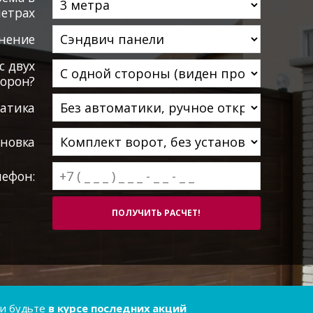
етрах
нение
с двух
торон?
атика
ановка
лефон:
..и будьте
в курсе последних акций