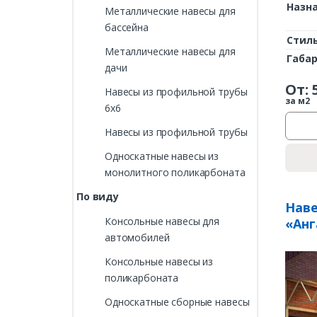
Назн
Металлические навесы для
бассейна
Стил
Металлические навесы для
Габа
дачи
От:
Навесы из профильной трубы
за м2
6х6
Навесы из профильной трубы
Односкатные навесы из
монолитного поликарбоната
По виду
Наве
Консольные навесы для
«Анг
автомобилей
Консольные навесы из
поликарбоната
Односкатные сборные навесы