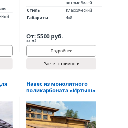
автомобилей
иля
Стиль
Классический
нный
Габариты
4х8
От:
5500
руб.
за м2
Подробнее
Расчет стоимости
для
Навес из монолитного
поликарбоната «Иртыш»