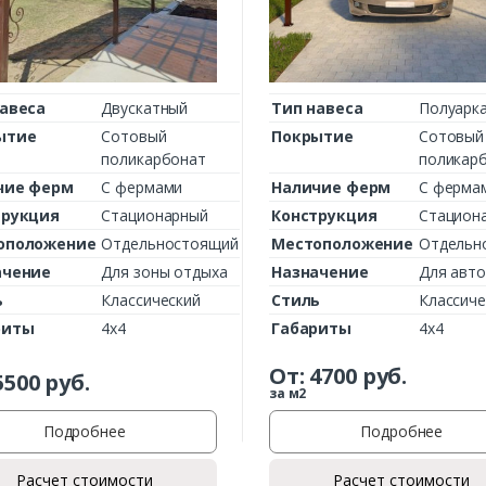
авеса
Двускатный
Тип навеса
Полуарк
ытие
Сотовый
Покрытие
Сотовый
поликарбонат
поликар
чие ферм
С фермами
Наличие ферм
С ферма
трукция
Стационарный
Конструкция
Стацион
оположение
Отдельностоящий
Местоположение
Отдельн
ачение
Для зоны отдыха
Назначение
Для авт
ь
Классический
Стиль
Классиче
риты
4х4
Габариты
4х4
От:
4700
руб.
5500
руб.
за м2
Подробнее
Подробнее
Расчет стоимости
Расчет стоимости