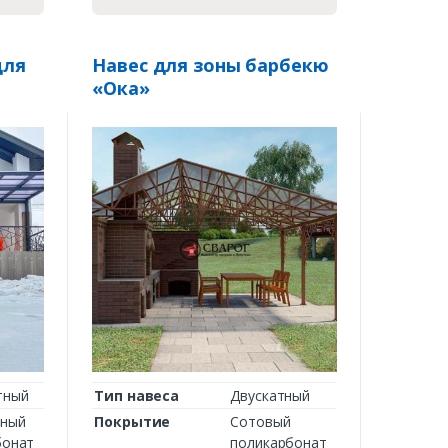
для
Навес для зоны барбекю
«Ока»
тный
Тип навеса
Двускатный
ный
Покрытие
Сотовый
бонат
поликарбонат