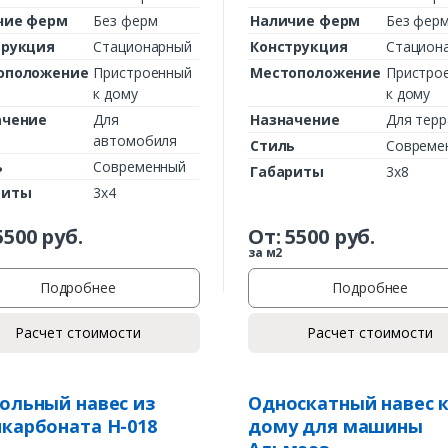
чие ферм
Без ферм
Наличие ферм
Без фер
трукция
Стационарный
Конструкция
Стацион
оположение
Пристроенный
Местоположение
Пристро
к дому
к дому
ачение
Для
Назначение
Для тер
автомобиля
Стиль
Совреме
ь
Современный
Габариты
3х8
риты
3х4
Заказать
5500
руб.
От:
5500
руб.
за м2
Ваше имя*
Подробнее
Подробнее
Расчет стоимости
Расчет стоимости
Ваш телефон*
ольный навес из
Односкатный навес 
карбоната Н-018
дому для машины