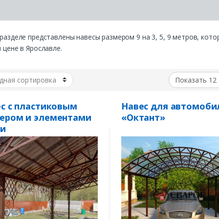
разделе представлены навесы размером 9 на 3, 5, 9 метров, кот
 цене в Ярославле.
с с пластиковым
Навес для автомоби
ером и элементами
«Октант»
ки