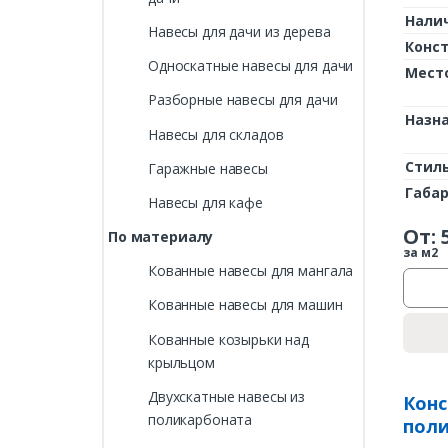
Нали
Навесы для дачи из дерева
Конс
Односкатные навесы для дачи
Мест
Разборные навесы для дачи
Назн
Навесы для складов
Стил
Гаражные навесы
Габа
Навесы для кафе
От:
По материалу
за м2
Кованные навесы для мангала
Кованные навесы для машин
Кованные козырьки над
крыльцом
Двухскатные навесы из
Конс
поликарбоната
поли