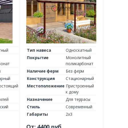
тный
Тип навеса
Односкатный
Покрытие
Монолитный
бонат
поликарбонат
м
Наличие ферм
Без ферм
арный
Конструкция
Стационарный
остоящий
Местоположение
Пристроенный
к дому
илей
Назначение
Для террасы
ский
Стиль
Современный
Габариты
2х3
От:
4400
руб.