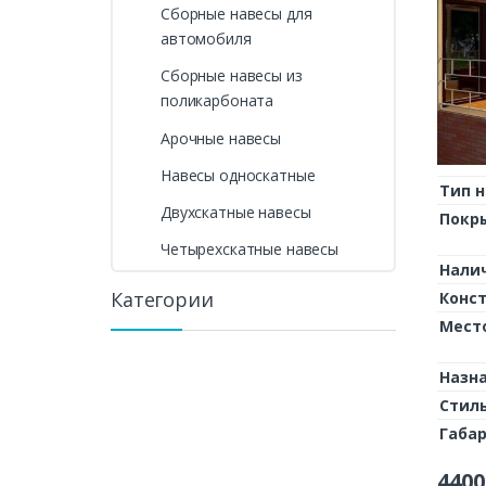
Сборные навесы для
автомобиля
Сборные навесы из
поликарбоната
Арочные навесы
Навесы односкатные
Тип н
Двухскатные навесы
Покр
Четырехскатные навесы
Нали
Категории
Конс
Мест
Назн
Стил
Габа
4400