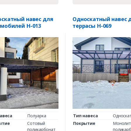
скатный навес для
Односкатный навес 
мобилей Н-013
террасы Н-069
авеса
Полуарка
Тип навеса
Односка
ытие
Сотовый
Покрытие
Монолит
поликарбонат
поликар