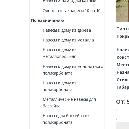
Навесы 8 на 8 односкатные
Односкатные навесы 10 на 10
По назначению
Тип н
Навесы к дому из дерева
Покр
Навесы к дому из металла
Нали
Навесы к дому из
металлопрофиля
Конс
Мест
Навесы к дому из монолитного
Назн
поликарбоната
Стил
Навесы к дому из
Габа
поликарбоната
Металлические навесы для
От:
бассейна
Навесы для бассейна из
поликарбоната