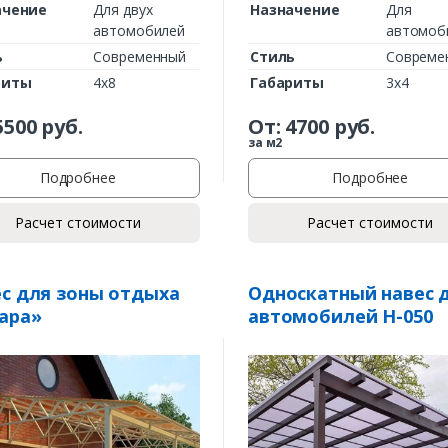
ачение
Для двух
Назначение
Для
автомобилей
автомоб
ь
Современный
Стиль
Совреме
риты
4х8
Габариты
3х4
5500
руб.
От:
4700
руб.
за м2
Подробнее
Подробнее
Расчет стоимости
Расчет стоимости
с для зоны отдыха
Односкатный навес 
ара»
автомобилей Н-050