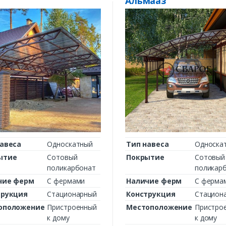
Альмааз
Комментарий к заказу
авеса
Односкатный
Тип навеса
Односка
ытие
Сотовый
Покрытие
Сотовый
поликарбонат
поликар
чие ферм
С фермами
Наличие ферм
С ферма
трукция
Стационарный
Конструкция
Стацион
оположение
Пристроенный
Местоположение
Пристро
к дому
к дому