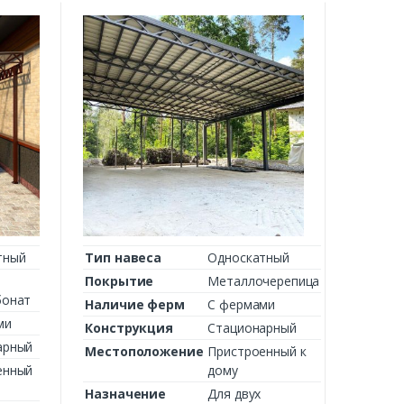
тный
Тип навеса
Односкатный
Покрытие
Металлочерепица
бонат
Наличие ферм
С фермами
ми
Конструкция
Стационарный
арный
Местоположение
Пристроенный к
енный
дому
Назначение
Для двух