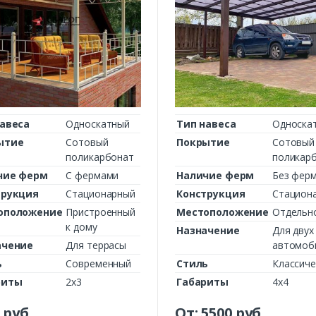
авеса
Односкатный
Тип навеса
Односка
ытие
Сотовый
Покрытие
Сотовый
поликарбонат
поликар
чие ферм
С фермами
Наличие ферм
Без фер
трукция
Стационарный
Конструкция
Стацион
оположение
Пристроенный
Местоположение
Отдельн
к дому
Назначение
Для двух
ачение
Для террасы
автомоб
ь
Современный
Стиль
Классиче
риты
2х3
Габариты
4х4
руб.
От:
5500
руб.