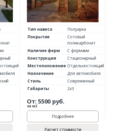
а
Тип навеса
Полуарка
Покрытие
Сотовый
бонат
поликарбонат
ми
Наличие ферм
С фермами
арный
Конструкция
Стационарный
остоящий
Местоположение
Отдельностоящий
омобиля
Назначение
Для автомобиля
ский
Стиль
Современный
Габариты
2х3
От:
5500
руб.
за м2
Подробнее
Расчет стоимости