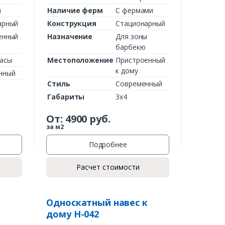
м
Наличие ферм
С фермами
арный
Конструкция
Стационарный
енный
Назначение
Для зоны
барбекю
расы
Местоположение
Пристроенный
к дому
нный
Стиль
Современный
Габариты
3х4
От:
4900
руб.
за м2
Подробнее
Расчет стоимости
к
Односкатный навес к
дому Н-042