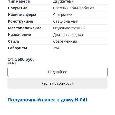
Тип навеса
Двускатный
Покрытие
Сотовый поликарбонат
Наличие ферм
С фермами
Конструкция
Стационарный
Местоположение
Отдельностоящий
Назначение
Для зоны отдыха
Стиль
Современный
Габариты
3х4
От:
5600
руб.
за м2
Заказать
Подробнее
Ваше имя*
Расчет стоимости
Полуарочный навес к дому Н-041
Ваш телефон*