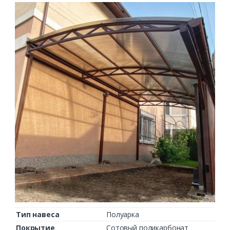
Комментарий к заказу
Тип навеса
Полуарка
Покрытие
Сотовый поликарбонат