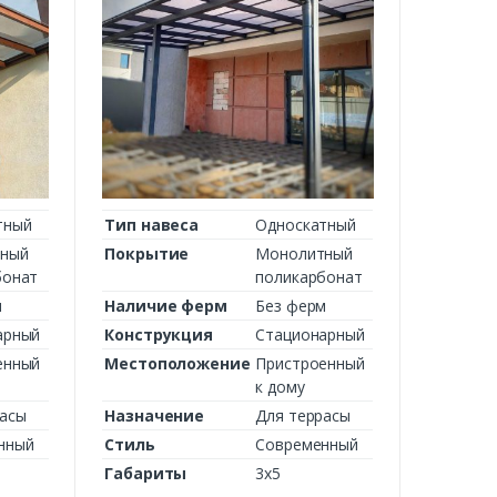
тный
Тип навеса
Односкатный
ный
Покрытие
Монолитный
бонат
поликарбонат
м
Наличие ферм
Без ферм
арный
Конструкция
Стационарный
енный
Местоположение
Пристроенный
к дому
расы
Назначение
Для террасы
нный
Стиль
Современный
Габариты
3х5