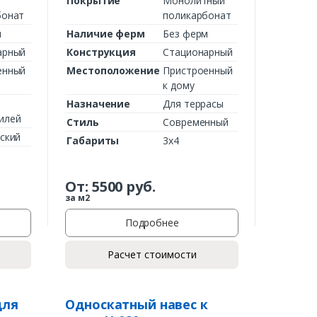
Покрытие
Монолитный
бонат
поликарбонат
м
Наличие ферм
Без ферм
арный
Конструкция
Стационарный
енный
Местоположение
Пристроенный
к дому
Назначение
Для террасы
илей
Стиль
Современный
ский
Габариты
3х4
От:
5500
руб.
за м2
Подробнее
Расчет стоимости
для
Односкатный навес к