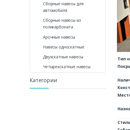
Сборные навесы для
автомобиля
Сборные навесы из
поликарбоната
Арочные навесы
Навесы односкатные
Двухскатные навесы
Тип н
Покр
Четырехскатные навесы
Категории
Нали
Конс
Мест
Назн
Стил
Габа