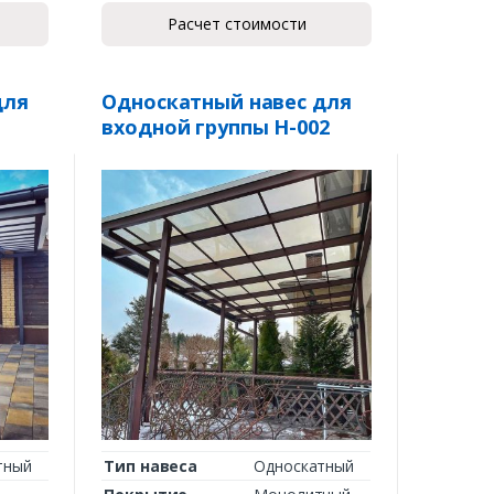
Расчет стоимости
для
Односкатный навес для
входной группы Н-002
тный
Тип навеса
Односкатный