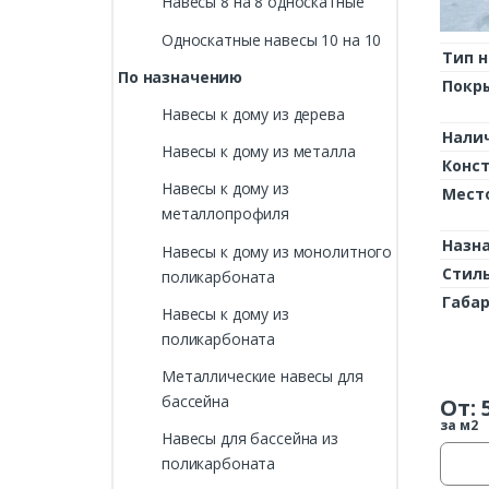
Навесы 8 на 8 односкатные
Односкатные навесы 10 на 10
Тип н
По назначению
Покр
Навесы к дому из дерева
Нали
Навесы к дому из металла
Конс
Навесы к дому из
Мест
металлопрофиля
Назн
Навесы к дому из монолитного
Стил
поликарбоната
Габа
Навесы к дому из
поликарбоната
Металлические навесы для
бассейна
От:
за м2
Навесы для бассейна из
поликарбоната