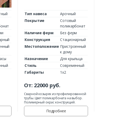
тный
Тип навеса
Арочный
Покрытие
Сотовый
бонат
поликарбонат
ми
Наличие ферм
Без ферм
арный
Конструкция
Стационарный
енный
Местоположение
Пристроенный
к дому
расы
Назначение
Для крыльца
нный
Стиль
Современный
Габариты
1х2
От:
22000
руб.
Сварной козырек из профилированной
трубы. Цвет поликарбоната на выбор.
Полимерный окрас конструкций.
Подробнее