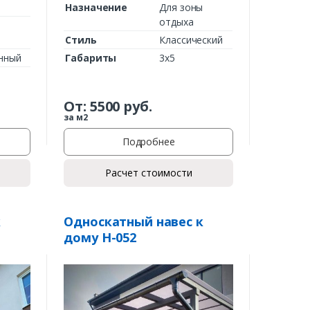
Назначение
Для зоны
отдыха
ы
Стиль
Классический
нный
Габариты
3х5
От:
5500
руб.
за м2
Подробнее
Расчет стоимости
к
Односкатный навес к
дому Н-052