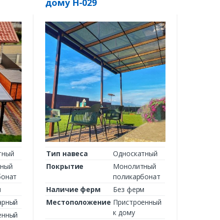
дому Н-029
тный
Тип навеса
Односкатный
ный
Покрытие
Монолитный
бонат
поликарбонат
м
Наличие ферм
Без ферм
арный
Местоположение
Пристроенный
к дому
енный