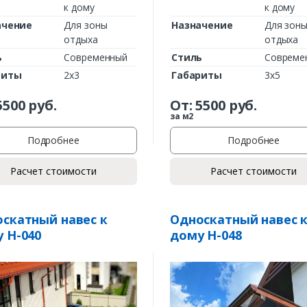
к дому
к дому
ачение
Для зоны
Назначение
Для зон
отдыха
отдыха
ь
Современный
Стиль
Совреме
риты
2х3
Габариты
3х5
5500
руб.
От:
5500
руб.
за м2
Подробнее
Подробнее
Расчет стоимости
Расчет стоимости
скатный навес к
Односкатный навес 
 Н-040
дому Н-048