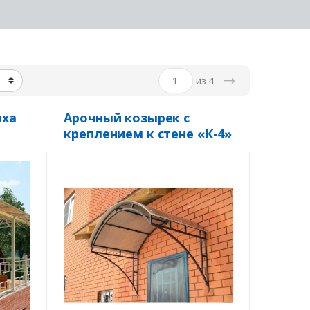
→
из 4
ыха
Арочный козырек с
креплением к стене «К-4»