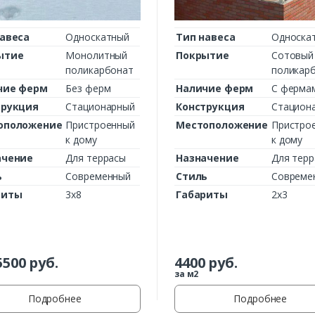
авеса
Односкатный
Тип навеса
Односка
ытие
Монолитный
Покрытие
Сотовый
поликарбонат
поликар
чие ферм
Без ферм
Наличие ферм
С ферма
трукция
Стационарный
Конструкция
Стацион
оположение
Пристроенный
Местоположение
Пристро
к дому
к дому
ачение
Для террасы
Назначение
Для тер
ь
Современный
Стиль
Совреме
риты
3х8
Габариты
2х3
5500
руб.
4400
руб.
за м2
Подробнее
Подробнее