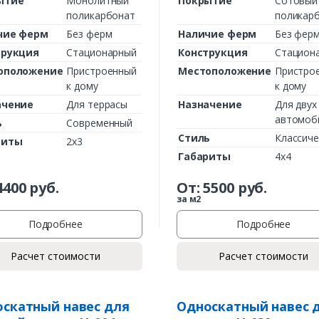
ытие
Монолитный
Покрытие
Сотовый
поликарбонат
поликар
чие ферм
Без ферм
Наличие ферм
Без фер
трукция
Стационарный
Конструкция
Стацион
оположение
Пристроенный
Местоположение
Пристро
к дому
к дому
ачение
Для террасы
Назначение
Для двух
автомоб
ь
Современный
Стиль
Классиче
риты
2х3
Габариты
4х4
Заказать
4400
руб.
От:
5500
руб.
Ваше имя*
за м2
Подробнее
Подробнее
Расчет стоимости
Расчет стоимости
Ваш телефон*
скатный навес для
Односкатный навес 