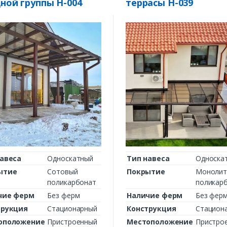
ной группы Н-004
террасы Н-039
Комментарий к заказу
авеса
Односкатный
Тип навеса
Односка
ытие
Сотовый
Покрытие
Монолит
поликарбонат
поликар
чие ферм
Без ферм
Наличие ферм
Без фер
трукция
Стационарный
Конструкция
Стацион
оположение
Пристроенный
Местоположение
Пристро