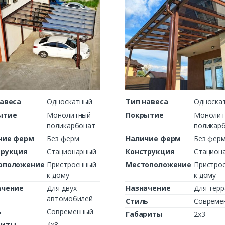
авеса
Односкатный
Тип навеса
Односка
ытие
Монолитный
Покрытие
Монолит
поликарбонат
поликар
чие ферм
Без ферм
Наличие ферм
Без фер
трукция
Стационарный
Конструкция
Стацион
оположение
Пристроенный
Местоположение
Пристро
к дому
к дому
ачение
Для двух
Назначение
Для тер
автомобилей
Стиль
Совреме
ь
Современный
Габариты
2х3
риты
4х8