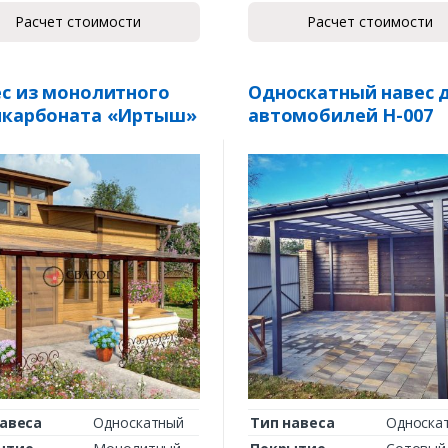
Расчет стоимости
Расчет стоимости
с из монолитного
Односкатный навес 
икарбоната «Иртыш»
автомобилей Н-007
авеса
Односкатный
Тип навеса
Односка