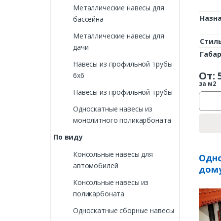
Металлические навесы для
Назн
бассейна
Металлические навесы для
Стил
дачи
Габа
Навесы из профильной трубы
От:
6х6
за м2
Навесы из профильной трубы
Односкатные навесы из
монолитного поликарбоната
По виду
Консольные навесы для
Одно
автомобилей
дому
Консольные навесы из
поликарбоната
Односкатные сборные навесы