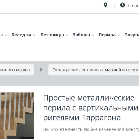
Пн-пт 
ы
Беседки
Лестницы
Заборы
Перила
Покуп
ничного марша
Ограждение лестничных маршей из нер
Простые металлические
перила с вертикальными
ригелями Таррагона
Вы можете внести любые изменения в конст