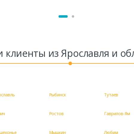
 клиенты из Ярославля и об
ославль
Рыбинск
Тутаев
лич
Ростов
Гаврилов-Ям
шехонье
Мышкин
Любим