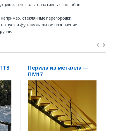
рукцию за счет альтернативных способов
 например, стеклянные перегородки.
тствует и функциональное назначение.
ручни.
ПТ3
Перила из металла —
Дерев
ПМ17
масси
Тип п
Поруч
Мате
сто
Заполн