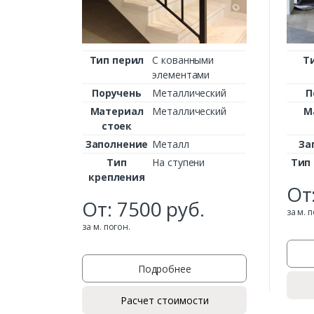
Тип перил
С кованными
Т
элементами
Поручень
Металлический
П
Материал
Металлический
М
стоек
Заполнение
Металл
За
Тип
На ступени
Тип
крепления
От
От:
7500
руб.
за м. 
за м. погон.
Подробнее
Расчет стоимости