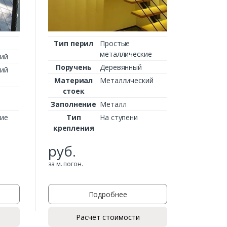
Ти
крепл
От:
Тип перил
Простые
металлические
ий
за м. пого
Поручень
Деревянный
ий
Материал
Металлический
стоек
Заполнение
Металл
ие
Тип
На ступени
крепления
руб.
за м. погон.
Подробнее
Расчет стоимости