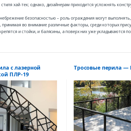
 стиля хай-тек; однако, дизайнерам приходится усложнять конст
енебрежение безопасностью – роль ограждения могут выполнять,
 принимая во внимание различные факторы, среди которых прису
репятся и стойки, и балясины, а поверх них уже укладываются по
ила с лазерной
Тросовые перила — 
кой ПЛР-19
Заказать
Ваше имя*