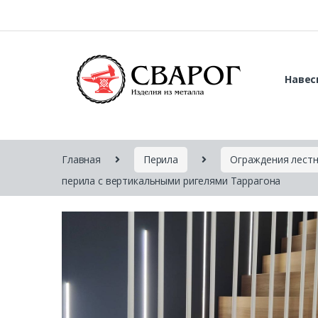
Навес
Главная
Перила
Ограждения лест
перила с вертикальными ригелями Таррагона