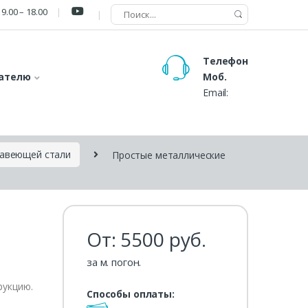
9.00 – 18.00
Телефон
ателю
Моб.
Email:
жавеющей стали
Простые металлические
От:
5500
руб.
за м. погон.
рукцию.
Способы оплаты: