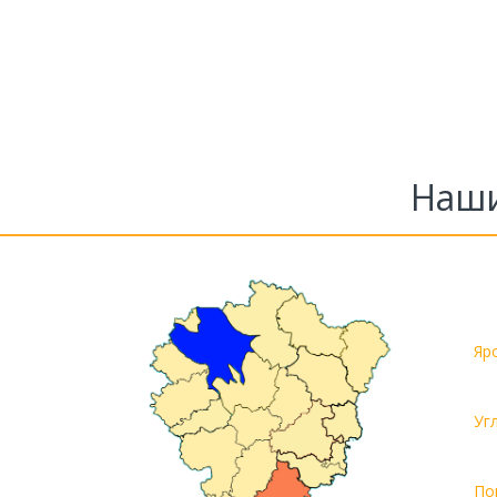
Наши
Яр
Уг
По