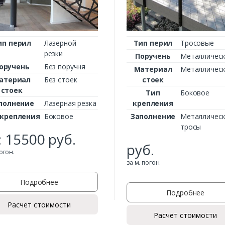
ип перил
Лазерной
Тип перил
Тросовые
Ваш телефон*
резки
Поручень
Металлическ
оручень
Без поручня
Материал
Металлическ
атериал
Без стоек
стоек
стоек
Комментарий к заказу
Тип
Боковое
полнение
Лазерная резка
крепления
 крепления
Боковое
Заполнение
Металлическ
тросы
:
15500
руб.
руб.
погон.
за м. погон.
Подробнее
Подробнее
Расчет стоимости
Расчет стоимости