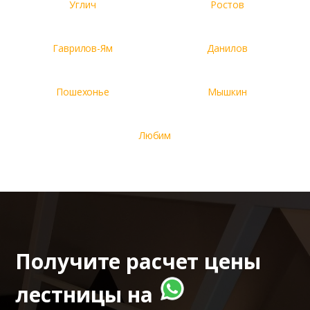
Углич
Ростов
Гаврилов-Ям
Данилов
Пошехонье
Мышкин
Любим
Получите расчет цены
лестницы на