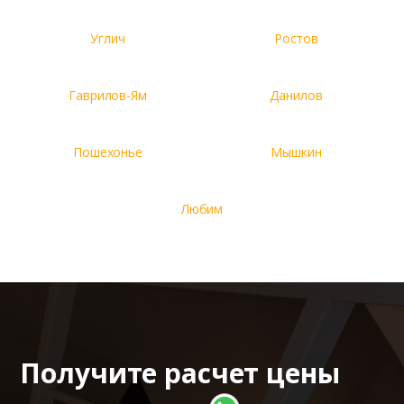
Углич
Ростов
Гаврилов-Ям
Данилов
Пошехонье
Мышкин
Любим
Получите расчет цены