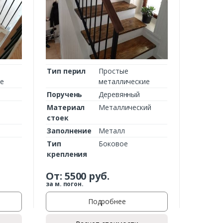
Тип перил
Простые
ие
металлические
Поручень
Деревянный
Материал
Металлический
стоек
Заполнение
Металл
Тип
Боковое
крепления
От:
5500
руб.
за м. погон.
Подробнее