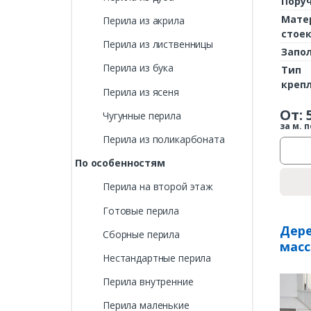
Пору
Мате
Перила из акрила
стое
Перила из лиственницы
Запо
Перила из бука
Тип
креп
Перила из ясеня
От:
Чугунные перила
за м. п
Перила из поликарбоната
По особенностям
Перила на второй этаж
Готовые перила
Дере
Сборные перила
масс
Нестандартные перила
Перила внутренние
Перила маленькие