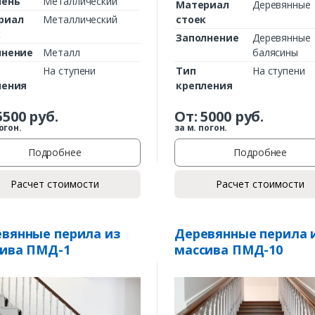
чень
Металлический
Материал
Деревянные
риал
Металлический
стоек
к
Заполнение
Деревянные
лнение
Металл
балясины
На ступени
Тип
На ступени
ления
крепления
5500
руб.
От:
5000
руб.
огон.
за м. погон.
Подробнее
Подробнее
Заказать
Расчет стоимости
Расчет стоимости
Ваше имя*
вянные перила из
Деревянные перила 
ива ПМД-1
массива ПМД-10
Ваш телефон*