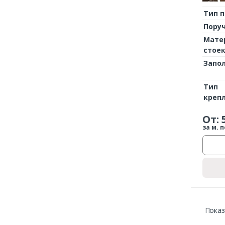
Тип 
Пору
Мате
стое
Запо
Тип
креп
От:
за м. п
Показ