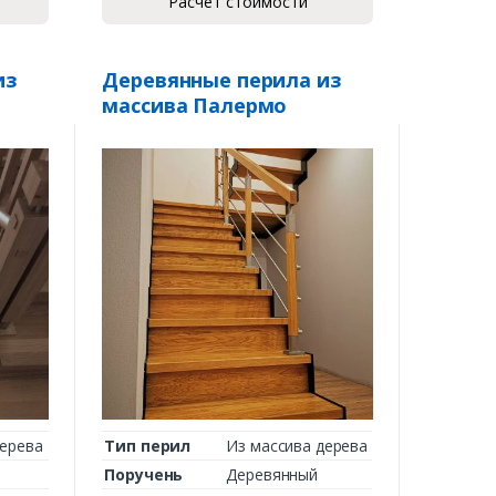
Расчет стоимости
из
Деревянные перила из
массива Палермо
дерева
Тип перил
Из массива дерева
Поручень
Деревянный