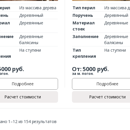
перил
Из массива дерева
Тип перил
Из массива 
чень
Деревянный
Поручень
Деревянный
риал
Деревянные
Материал
Деревянные
к
стоек
лнение
Деревянные
Заполнение
Деревянные
балясины
балясины
На ступени
Тип
На ступени
ления
крепления
5000
руб.
От:
5000
руб.
огон.
за м. погон.
Подробнее
Подробнее
Расчет стоимости
Расчет стоимости
ано 1–12 из 154 результатов