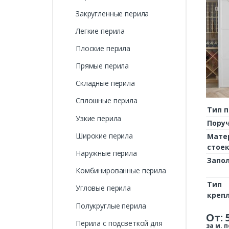
Закругленные перила
Легкие перила
Плоские перила
Прямые перила
Складные перила
Сплошные перила
Тип 
Узкие перила
Пору
Широкие перила
Мате
стое
Наружные перила
Запо
Комбинированные перила
Тип
Угловые перила
креп
Полукруглые перила
От:
Перила с подсветкой для
за м. п