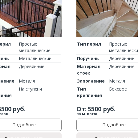
перил
Простые
Тип перил
Простые
металлические
металлическ
чень
Металлический
Поручень
Деревянный
риал
Деревянные
Материал
Деревянные
к
стоек
лнение
Металл
Заполнение
Металл
На ступени
Тип
Боковое
ления
крепления
5500
руб.
От:
5500
руб.
огон.
за м. погон.
Подробнее
Подробнее