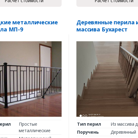
Расчет стоимости
Расчет стоимости
кие металлические
Деревянные перила 
ла МП-9
массива Бухарест
перил
Простые
Тип перил
Из массива 
металлические
Поручень
Деревянный