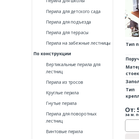
Перила для школы
Перила для детского сада
Перила для подъезда
Перила для террасы
Перила на забежные лестницы
Тип 
По конструкции
Пору
Вертикальные перила для
Мате
лестниц
стое
Запо
Перила из тросов
Тип
Круглые перила
креп
Гнутые перила
От:
Перила для поворотных
за м. п
лестниц
Винтовые перила