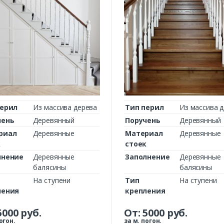
Комментарий к заказу
перил
Из массива дерева
Тип перил
Из массива 
чень
Деревянный
Поручень
Деревянный
риал
Деревянные
Материал
Деревянные
к
стоек
лнение
Деревянные
Заполнение
Деревянные
балясины
балясины
На ступени
Тип
На ступени
ления
крепления
5000
руб.
От:
5000
руб.
огон.
за м. погон.