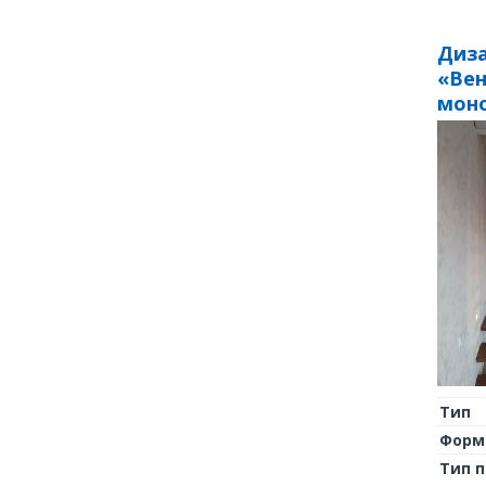
Диза
«Вен
мон
Тип
Форм
Тип 