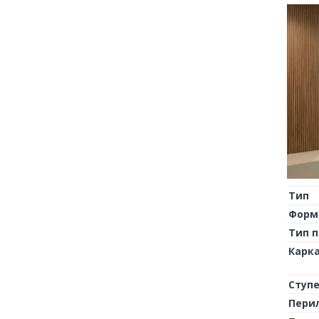
Тип
Форм
Тип 
Карк
Ступ
Пери