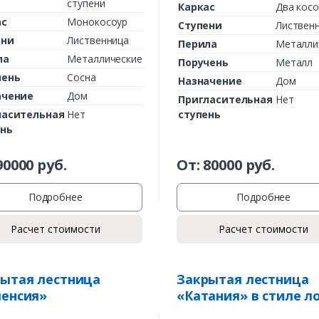
ступени
Каркас
Два косо
ас
Монокосоур
Ступени
Листвен
ени
Лиственница
Перила
Металли
ла
Металлические
Поручень
Металл
чень
Сосна
Назначение
Дом
ачение
Дом
Пригласительная
Нет
ласительная
Нет
ступень
ень
90000
руб.
От:
80000
руб.
Подробнее
Подробнее
Расчет стоимости
Расчет стоимости
ытая лестница
Закрытая лестница
енсия»
«Катания» в стиле л