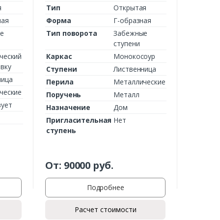
я
Тип
Открытая
ная
Форма
Г-образная
е
Тип поворота
Забежные
ступени
ческий
Каркас
Монокосоур
вку
Ступени
Лиственница
ница
Перила
Металлические
ческие
Поручень
Металл
вует
Назначение
Дом
Пригласительная
Нет
ступень
От:
90000
руб.
Подробнее
Расчет стоимости