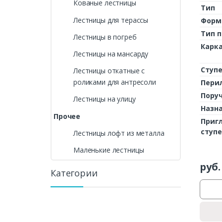
Кованые лестницы
Тип
Лестницы для терассы
Форм
Тип 
Лестницы в погреб
Карк
Лестницы на мансарду
Ступ
Лестницы откатные с
роликами для антресоли
Пери
Пору
Лестницы на улицу
Назн
Прочее
Приг
ступ
Лестницы лофт из металла
Маленькие лестницы
руб.
Категории