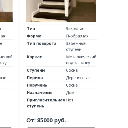
я
Тип
Закрытая
ная
Форма
П-образная
е
Тип поворота
Забежные
ступени
ческий
Каркас
Металлический
вку
под зашивку
Ступени
Сосна
ные
Перила
Деревянные
Поручень
Сосна
Назначение
Дом
Пригласительная
Нет
ступень
От:
85000
руб.