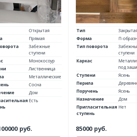
Открытая
Тип
Закрыта
а
Прямая
Форма
П-образ
поворота
Забежные
Тип поворота
Забежны
ступени
ступени
ас
Монокосоур
Каркас
Металли
под заши
ени
Лиственница
Ступени
Ясень
ла
Металлические
Перила
Деревян
чень
Сосна
Поручень
Ясень
ачение
Дом
Назначение
Дом
ласительная
Есть
ень
Пригласительная
Нет
ступень
100000
руб.
85000
руб.