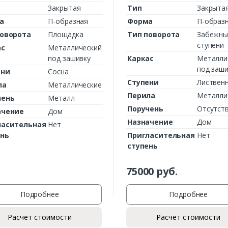
Закрытая
Тип
Закрыта
а
П-образная
Форма
П-образ
поворота
Площадка
Тип поворота
Забежны
ступени
ас
Металлический
под зашивку
Каркас
Металли
под заши
ени
Сосна
Ступени
Листвен
ла
Металлические
Перила
Металли
чень
Металл
Поручень
Отсутст
ачение
Дом
Заказать
Назначение
Дом
ласительная
Нет
ень
Пригласительная
Нет
Ваше имя*
ступень
75000
руб.
Ваш телефон*
Подробнее
Подробнее
Расчет стоимости
Расчет стоимости