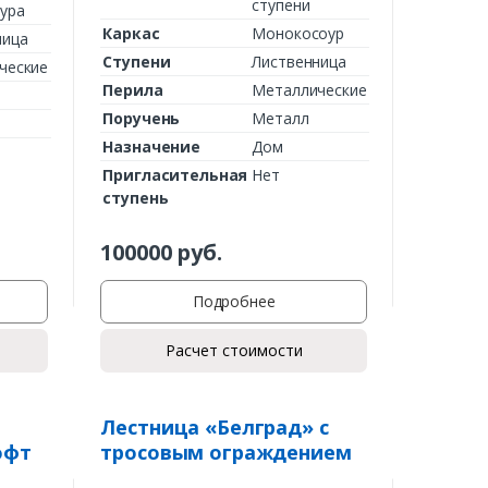
ступени
ура
Каркас
Монокосоур
ница
Ступени
Лиственница
ческие
Перила
Металлические
Поручень
Металл
Назначение
Дом
Пригласительная
Нет
ступень
100000
руб.
Подробнее
Расчет стоимости
Лестница «Белград» с
офт
тросовым ограждением