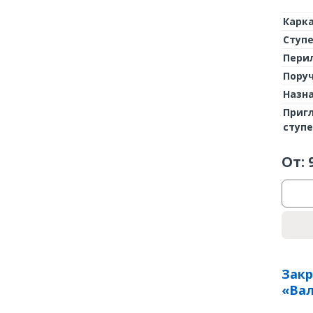
Карк
Ступ
Пери
Пору
Назн
Приг
ступ
От:
Закр
«Вал