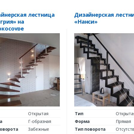
Комментарий к заказу
йнерская лестница
Дизайнерская лестн
грия» на
«Нанси»
окосоуре
Открытая
Тип
Открыта
а
Г-образная
Форма
Прямая
поворота
Забежные
Тип поворота
Отсутст