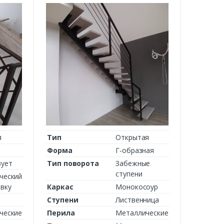
я
Тип
Открытая
Форма
Г-образная
вует
Тип поворота
Забежные
ступени
ческий
вку
Каркас
Монокосоур
Ступени
Лиственница
ческие
Перила
Металлические