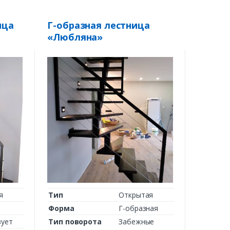
ица
Г-образная лестница
«Любляна»
я
Тип
Открытая
Форма
Г-образная
вует
Тип поворота
Забежные