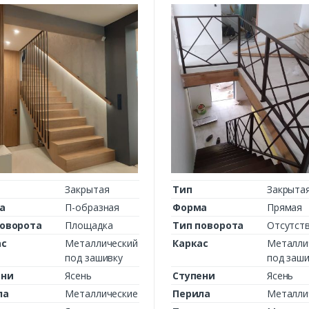
Закрытая
Тип
Закрыта
а
П-образная
Форма
Прямая
поворота
Площадка
Тип поворота
Отсутст
ас
Металлический
Каркас
Металли
под зашивку
под заши
ени
Ясень
Ступени
Ясень
ла
Металлические
Перила
Металли