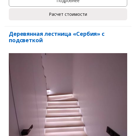
Подробнее
Заказать
Расчет стоимости
Ваше имя*
Деревянная лестница «Сербия» с
подсветкой
Ваш телефон*
Комментарий к заказу