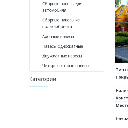
Сборные навесы для
автомобиля
Сборные навесы из
поликарбоната
Арочные навесы
Навесы односкатные
Двухскатные навесы
Четырехскатные навесы
Тип н
Покр
Категории
Нали
Конс
Мест
Назн