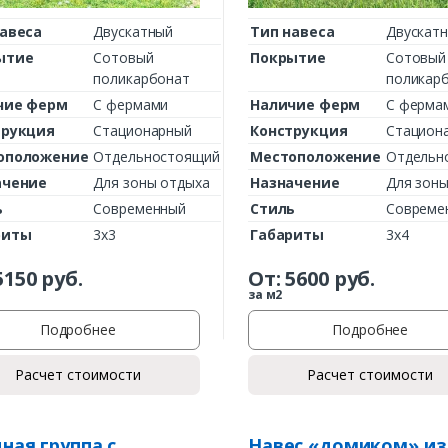
авеса
Двускатный
Тип навеса
Двускат
ытие
Сотовый
Покрытие
Сотовый
поликарбонат
поликар
чие ферм
С фермами
Наличие ферм
С ферма
трукция
Стационарный
Конструкция
Стацион
оположение
Отдельностоящий
Местоположение
Отдельн
ачение
Для зоны отдыха
Назначение
Для зоны
ь
Современный
Стиль
Совреме
Заказать
риты
3х3
Габариты
3х4
Ваше имя*
5150
руб.
От:
5600
руб.
за м2
Подробнее
Подробнее
Ваш телефон*
Расчет стоимости
Расчет стоимости
ная группа с
Навес «домиком» из