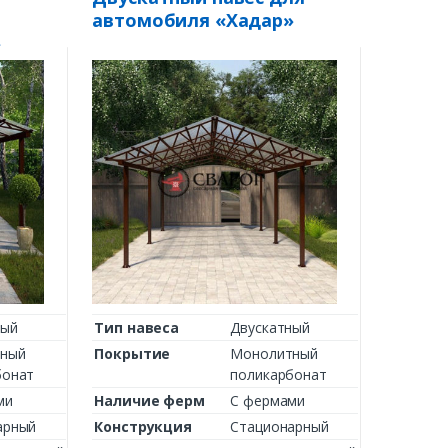
автомобиля «Хадар»
»
ный
Тип навеса
Двускатный
ный
Покрытие
Монолитный
бонат
поликарбонат
ми
Наличие ферм
С фермами
арный
Конструкция
Стационарный