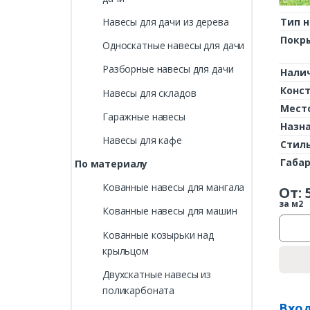
Навесы для дачи из дерева
Тип н
Покр
Односкатные навесы для дачи
Разборные навесы для дачи
Нали
Конс
Навесы для складов
Мест
Гаражные навесы
Назн
Навесы для кафе
Стил
Габа
По материалу
Кованные навесы для мангала
От:
за м2
Кованные навесы для машин
Кованные козырьки над
крыльцом
Двухскатные навесы из
поликарбоната
Вход