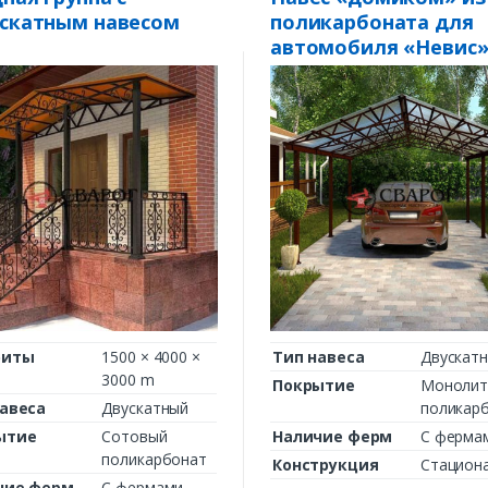
Комментарий к заказу
скатным навесом
поликарбоната для
автомобиля «Невис
риты
1500 × 4000 ×
Тип навеса
Двускат
3000 m
Покрытие
Монолит
авеса
Двускатный
поликар
ытие
Сотовый
Наличие ферм
С ферма
поликарбонат
Конструкция
Стацион
чие ферм
С фермами