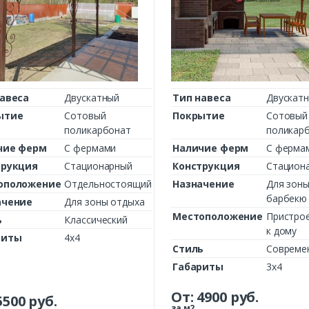
авеса
Двускатный
Тип навеса
Двускат
ытие
Сотовый
Покрытие
Сотовый
поликарбонат
поликар
чие ферм
С фермами
Наличие ферм
С ферма
трукция
Стационарный
Конструкция
Стацион
оположение
Отдельностоящий
Назначение
Для зон
барбекю
ачение
Для зоны отдыха
Местоположение
Пристро
ь
Классический
к дому
риты
4х4
Стиль
Совреме
Габариты
3х4
От:
4900
руб.
5500
руб.
за м2