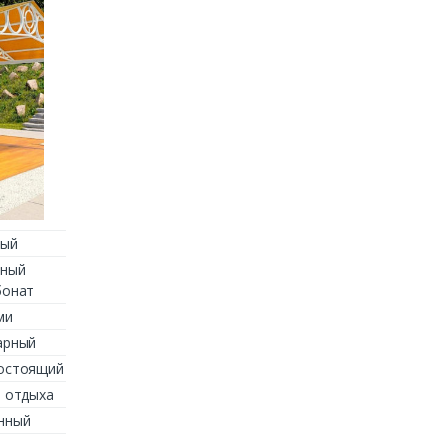
ный
ный
бонат
ми
арный
остоящий
 отдыха
нный