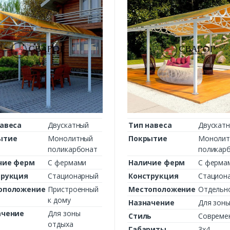
авеса
Двускатный
Тип навеса
Двускат
ытие
Монолитный
Покрытие
Монолит
поликарбонат
поликар
чие ферм
С фермами
Наличие ферм
С ферма
трукция
Стационарный
Конструкция
Стацион
оположение
Пристроенный
Местоположение
Отдельн
к дому
Назначение
Для зоны
ачение
Для зоны
Стиль
Совреме
отдыха
Габариты
3х4