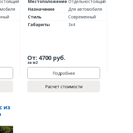
остоящий
Местоположение
Отдельностоящий
омобиля
Назначение
Для автомобиля
нный
Стиль
Современный
Габариты
3х4
От:
4700
руб.
за м2
Подробнее
Расчет стоимости
с из
р