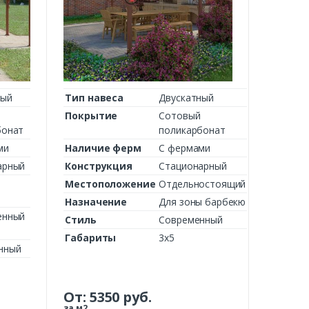
ный
Тип навеса
Двускатный
Покрытие
Сотовый
бонат
поликарбонат
ми
Наличие ферм
С фермами
арный
Конструкция
Стационарный
ы
Местоположение
Отдельностоящий
Назначение
Для зоны барбекю
енный
Стиль
Современный
Габариты
3х5
нный
От:
5350
руб.
за м2