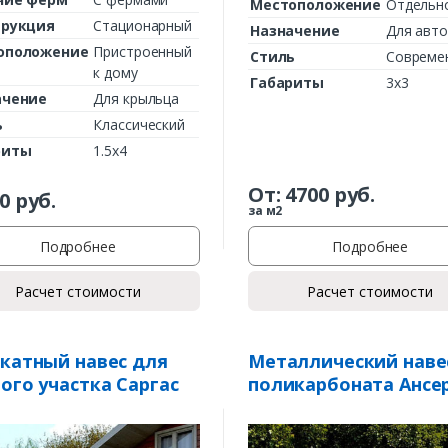
Местоположение
Отдельн
трукция
Стационарный
Назначение
Для авт
оположение
Пристроенный
Стиль
Совреме
к дому
Габариты
3х3
ачение
Для крыльца
ь
Классический
риты
1.5х4
От:
4700
руб.
0
руб.
за м2
Подробнее
Подробнее
Расчет стоимости
Расчет стоимости
катный навес для
Металлический наве
ого участка Саргас
поликарбоната Ансе