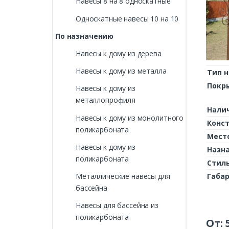
Навесы 8 на 8 односкатные
Односкатные навесы 10 на 10
По назначению
Навесы к дому из дерева
Навесы к дому из металла
Тип н
Покр
Навесы к дому из
металлопрофиля
Нали
Навесы к дому из монолитного
Конс
поликарбоната
Мест
Навесы к дому из
Назн
поликарбоната
Стил
Металлические навесы для
Габа
бассейна
Навесы для бассейна из
поликарбоната
От: