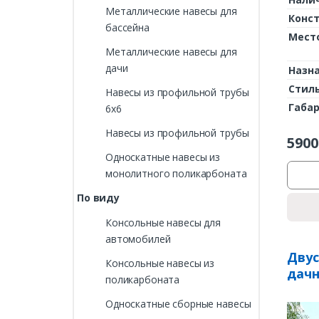
Металлические навесы для
Конс
бассейна
Мест
Металлические навесы для
дачи
Назн
Стил
Навесы из профильной трубы
Габа
6х6
Навесы из профильной трубы
5900
Односкатные навесы из
монолитного поликарбоната
По виду
Консольные навесы для
автомобилей
Двус
Консольные навесы из
дачн
поликарбоната
Односкатные сборные навесы