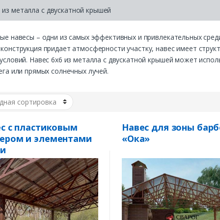
 из металла с двускатной крышей
ые навесы – одни из самых эффективных и привлекательных сред
конструкция придает атмосферности участку, навес имеет стру
условий. Навес 6х6 из металла с двускатной крышей может испо
ега или прямых солнечных лучей.
с с пластиковым
Навес для зоны бар
ером и элементами
«Ока»
ки