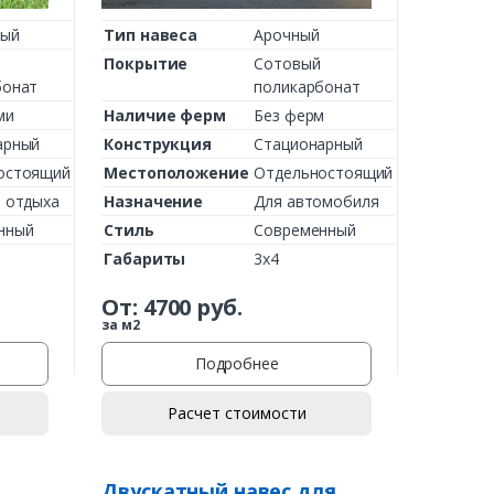
ный
Тип навеса
Арочный
Покрытие
Сотовый
бонат
поликарбонат
ми
Наличие ферм
Без ферм
арный
Конструкция
Стационарный
остоящий
Местоположение
Отдельностоящий
 отдыха
Назначение
Для автомобиля
нный
Стиль
Современный
Габариты
3х4
От:
4700
руб.
за м2
Подробнее
Расчет стоимости
Двускатный навес для