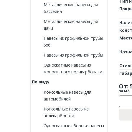
Тип н
Металлические навесы для
Покр
бассейна
Металлические навесы для
Нали
дачи
Конс
Мест
Навесы из профильной трубы
6х6
Назн
Навесы из профильной трубы
Односкатные навесы из
Стил
монолитного поликарбоната
Габа
По виду
От:
за м2
Консольные навесы для
автомобилей
Консольные навесы из
поликарбоната
Односкатные сборные навесы