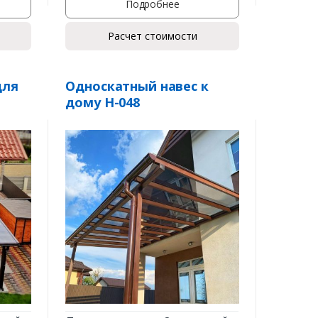
Подробнее
Расчет стоимости
для
Односкатный навес к
дому Н-048