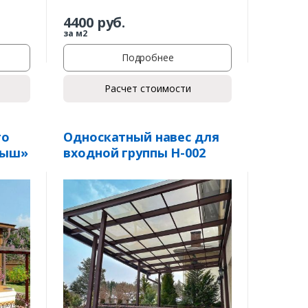
4400
руб.
за м2
Подробнее
Расчет стоимости
го
Односкатный навес для
тыш»
входной группы Н-002