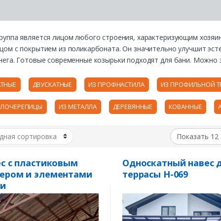
руппа является лицом любого строения, характеризующим хозяин
цом с покрытием из поликарбоната. Он значительно улучшит эст
нега. Готовые современные козырьки подходят для бани. Можно 
ТНЫЕ
ДВУСКАТНЫЕ
ИЗ ПРОФНАСТИЛА
ИЗ ПРОФИЛЬНОЙ Т
ЛЛОЧЕРЕПИЦЫ
ИЗ МЕТАЛЛА
ДЕРЕВЯННЫЕ
КОВАННЫЕ
с с пластиковым
Односкатный навес 
ером и элементами
террасы Н-069
ки