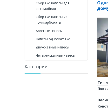
Одно
Сборные навесы для
дому
автомобиля
Сборные навесы из
поликарбоната
Арочные навесы
Навесы односкатные
Двухскатные навесы
Четырехскатные навесы
Категории
Тип н
Покр
Нали
Конс