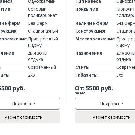
авеса
Односкатный
Тип навеса
Односка
ытие
Сотовый
Покрытие
Монолит
поликарбонат
поликар
чие ферм
Без ферм
Наличие ферм
Без фер
трукция
Стационарный
Конструкция
Стацион
оположение
Пристроенный
Местоположение
Пристро
к дому
к дому
ачение
Для зоны
Назначение
Для зон
отдыха
отдыха
ь
Современный
Стиль
Совреме
риты
2х3
Габариты
3х5
5500
руб.
От:
5500
руб.
за м2
Подробнее
Подробнее
Расчет стоимости
Расчет стоимости