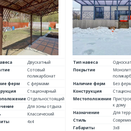
авеса
Двускатный
Тип навеса
Односка
ытие
Сотовый
Покрытие
Монолит
поликарбонат
поликар
чие ферм
С фермами
Наличие ферм
Без фер
трукция
Стационарный
Конструкция
Стацион
оположение
Отдельностоящий
Местоположение
Пристро
к дому
ачение
Для зоны отдыха
Назначение
Для тер
ь
Классический
Стиль
Совреме
риты
4х4
Габариты
3х8