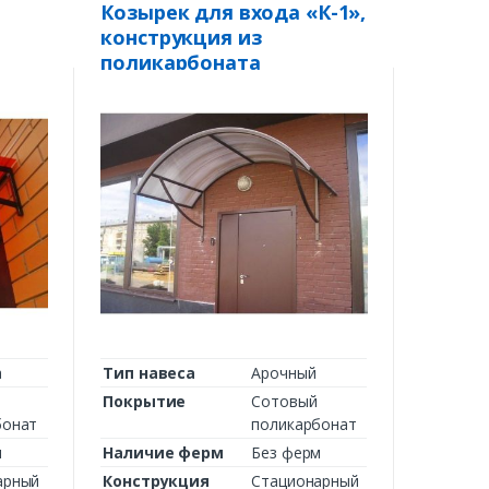
Козырек для входа «К-1»,
конструкция из
поликарбоната
а
Тип навеса
Арочный
Покрытие
Сотовый
бонат
поликарбонат
м
Наличие ферм
Без ферм
арный
Конструкция
Стационарный