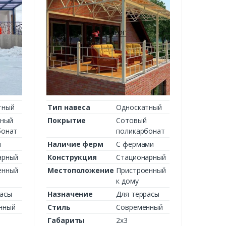
тный
Тип навеса
Односкатный
ный
Покрытие
Сотовый
бонат
поликарбонат
м
Наличие ферм
С фермами
арный
Конструкция
Стационарный
енный
Местоположение
Пристроенный
к дому
расы
Назначение
Для террасы
нный
Стиль
Современный
Габариты
2х3