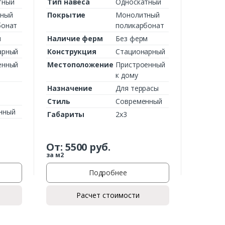
тный
Тип навеса
Односкатный
ный
Покрытие
Монолитный
бонат
поликарбонат
м
Наличие ферм
Без ферм
арный
Конструкция
Стационарный
енный
Местоположение
Пристроенный
к дому
ы
Назначение
Для террасы
Стиль
Современный
нный
Габариты
2х3
От:
5500
руб.
за м2
Подробнее
Расчет стоимости