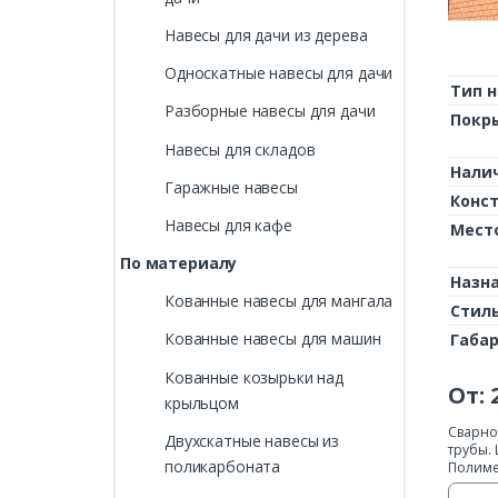
Навесы для дачи из дерева
Односкатные навесы для дачи
Тип н
Разборные навесы для дачи
Покр
Навесы для складов
Нали
Гаражные навесы
Конс
Навесы для кафе
Мест
По материалу
Назн
Кованные навесы для мангала
Стил
Кованные навесы для машин
Габа
Кованные козырьки над
От:
крыльцом
Сварно
Двухскатные навесы из
трубы.
поликарбоната
Полиме