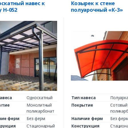
скатный навес к
Козырек к стене
 Н-052
полуарочный «К-3»
авеса
Односкатный
Тип навеса
Полуарк
ытие
Монолитный
Покрытие
Сотовый
поликарбонат
поликар
чие ферм
Без ферм
Наличие ферм
Без фер
трукция
Стационарный
Конструкция
Стацион