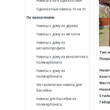
Навесы 8 на 8 односкатные
Односкатные навесы 10 на 10
По назначению
Навесы к дому из дерева
Навесы к дому из металла
Навесы к дому из
металлопрофиля
Тип н
Навесы к дому из монолитного
Покр
поликарбоната
Нали
Навесы к дому из
поликарбоната
Конс
Мест
Металлические навесы для
Назн
бассейна
Стил
Навесы для бассейна из
Габа
поликарбоната