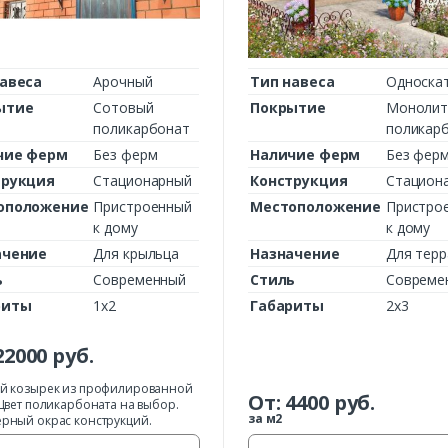
авеса
Арочный
Тип навеса
Односка
ытие
Сотовый
Покрытие
Монолит
поликарбонат
поликар
чие ферм
Без ферм
Наличие ферм
Без фер
трукция
Стационарный
Конструкция
Стацион
оположение
Пристроенный
Местоположение
Пристро
Заказать
к дому
к дому
ачение
Для крыльца
Назначение
Для тер
Ваше имя*
ь
Современный
Стиль
Совреме
риты
1х2
Габариты
2х3
22000
руб.
Ваш телефон*
й козырек из профилированной
От:
4400
руб.
 Цвет поликарбоната на выбор.
за м2
рный окрас конструкций.