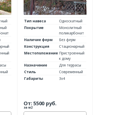
тный
Тип навеса
Односкатный
ный
Покрытие
Монолитный
бонат
поликарбонат
м
Наличие ферм
Без ферм
арный
Конструкция
Стационарный
енный
Местоположение
Пристроенный
к дому
расы
Назначение
Для террасы
нный
Стиль
Современный
Габариты
3х4
От:
5500
руб.
за м2