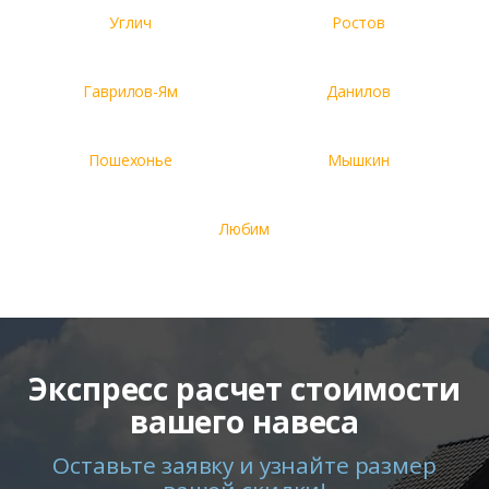
Углич
Ростов
Гаврилов-Ям
Данилов
Пошехонье
Мышкин
Любим
Экспресс расчет стоимости
вашего навеса
Оставьте заявку и узнайте размер