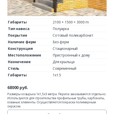
Ваш телефон*
Габариты
2100 × 1500 × 3000 m
Тип навеса
Полуарка
Покрытие
Сотовый поликарбонат
Наличие ферм
Без ферм
Комментарий к заказу
Конструкция
Стационарный
Местоположение
Пристроенный к дому
Назначение
Для крыльца
Стиль
Современный
Габариты
1х1.5
68000
руб.
Размеры козырька 1х1,5х3 метра. Перила заказываются отдельно.
Используются для строительства профильные трубы, карбонаты,
кованые элементы. Осуществляется покраска полимерным
окрасом.