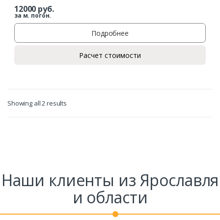
12000
руб.
за м. погон.
Подробнее
Расчет стоимости
Showing all 2 results
Заказать
Ваше имя*
Наши клиенты из Ярославля
Ваш телефон*
и области