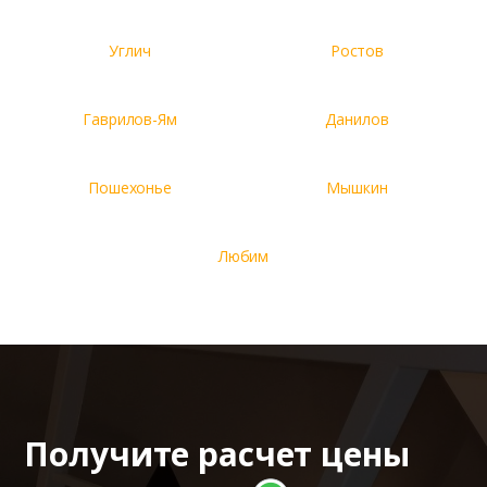
Углич
Ростов
Гаврилов-Ям
Данилов
Пошехонье
Мышкин
Любим
Получите расчет цены