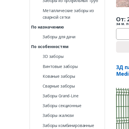
Заборы из профильных труб
Металлические заборы из
сварной сетки
От:
за м. п
По назначению
Заборы для дачи
По особенностям
3D заборы
Винтовые заборы
3Д п
Medi
Кованые заборы
Сварные заборы
Заборы Grand-Line
Заборы секционные
Заборы-жалюзи
Заборы комбинированные