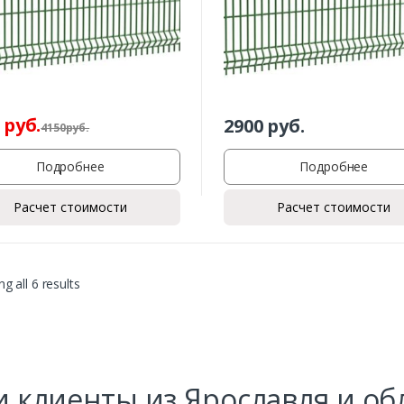
руб.
2900
руб.
4150
р
уб.
Заказать
Подробнее
Подробнее
Ваше имя*
Расчет стоимости
Расчет стоимости
Ваш телефон*
g all 6 results
Комментарий к заказу
 клиенты из Ярославля и об