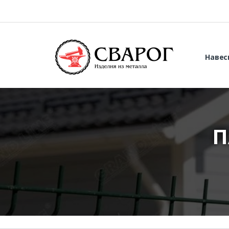
Навес
П