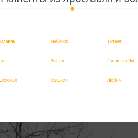
ославль
Рыбинск
Тутаев
лич
Ростов
Гаврилов-Ям
шехонье
Мышкин
Любим