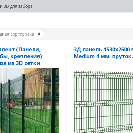
и 3D для забора
лект (Панели,
3Д панель 1530х2500
бы, крепления)
Medium 4 мм. пруток
ра из 3D сетки
ium» 4 мм. пруток