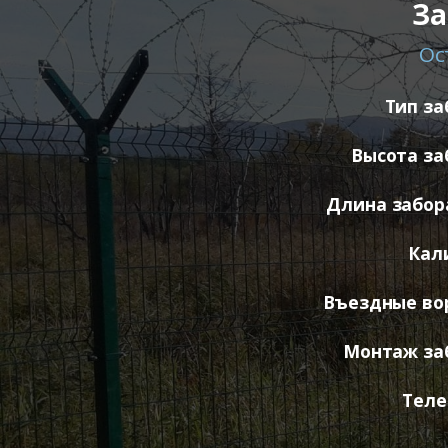
За
Ос
Тип за
Высота за
Длина забора
Кал
Въездные во
Монтаж за
Теле