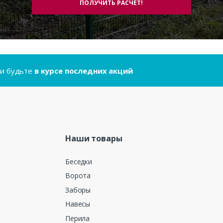
..и будьте
в курсе последних акций
Наши товары
Беседки
Ворота
Заборы
Навесы
Перила