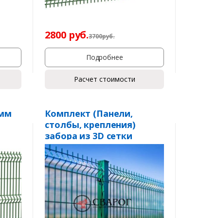
2800
руб.
3700
р
уб.
Подробнее
Расчет стоимости
 мм
Комплект (Панели,
столбы, крепления)
забора из 3D сетки
«Light» 3,5 мм. пруток