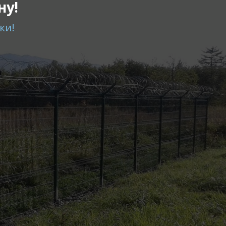
ну!
ки!