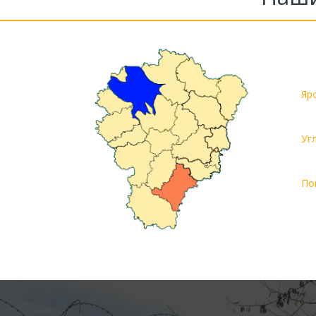
Яр
Уг
По