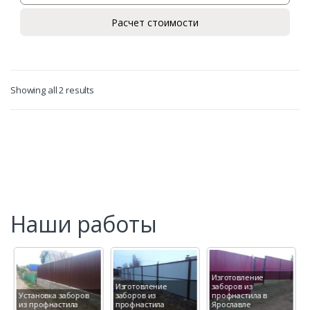
Расчет стоимости
Showing all 2 results
Наши работы
Заказать
Изготовление
Ваше имя*
Изготовление
заборов из
Установка заборов
заборов из
профнастила в
из профнастила
профнастила
Ярославле