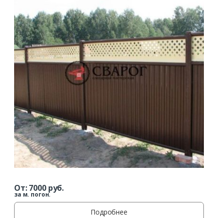
От:
7000
руб.
за м. погон.
Подробнее