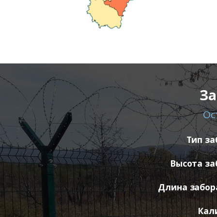
За
Ос
Тип за
Высота за
Длина забора
Кал