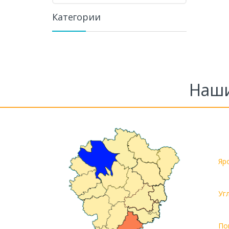
Категории
Наши
Яр
Уг
По