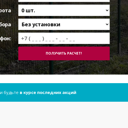
рота
бора
фон:
..и будьте
в курсе последних акций