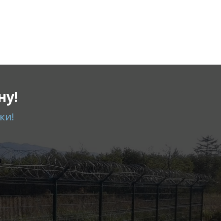
ну!
ки!