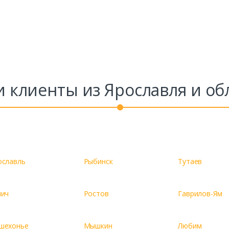
Заказать
Ваше имя*
Ваш телефон*
 клиенты из Ярославля и об
Комментарий к заказу
ославль
Рыбинск
Тутаев
лич
Ростов
Гаврилов-Ям
шехонье
Мышкин
Любим