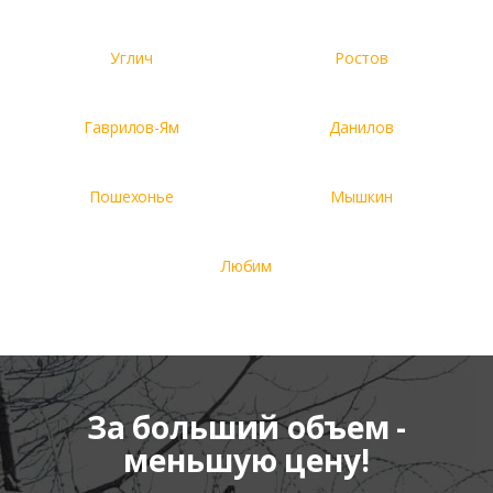
Углич
Ростов
Гаврилов-Ям
Данилов
Пошехонье
Мышкин
Любим
За больший объем -
меньшую цену!