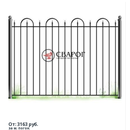
От:
3163
руб.
за м. погон.