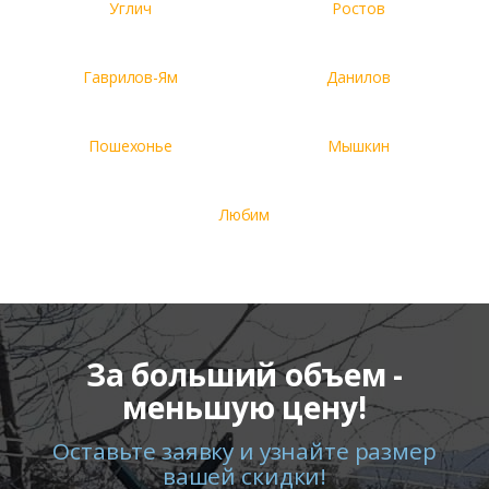
Углич
Ростов
Гаврилов-Ям
Данилов
Пошехонье
Мышкин
Любим
За больший объем -
меньшую цену!
Оставьте заявку и узнайте размер
вашей скидки!