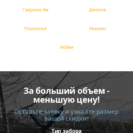
Гаврилов-Ям
Данилов
Пошехонье
Мышкин
Любим
За больший объем -
меньшую цену!
Оставьте заявку и узнайте размер
вашей скидки!
Тип забора