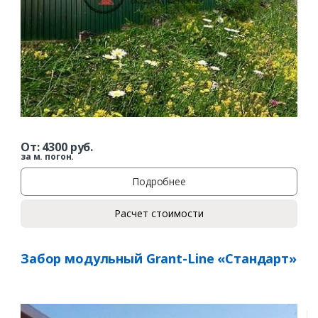
От:
4300
руб.
за м. погон.
Заказать
Подробнее
Ваше имя*
Расчет стоимости
Забор модульный Grant-Line «Стандарт»
Ваш телефон*