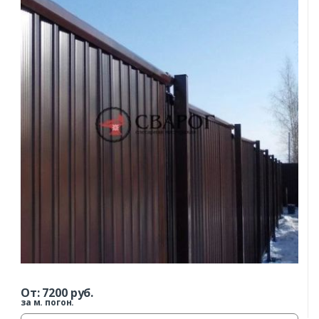
Комментарий к заказу
От:
7200
руб.
за м. погон.