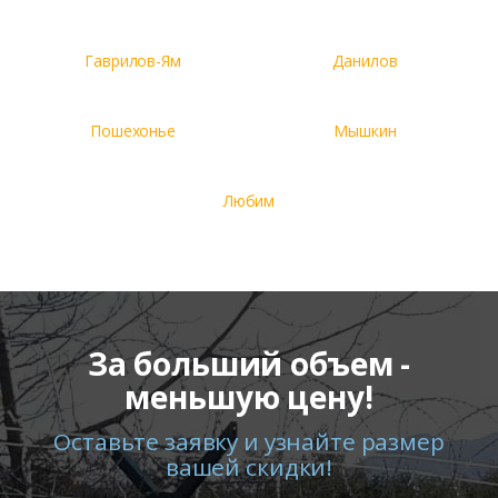
Гаврилов-Ям
Данилов
Пошехонье
Мышкин
Любим
За больший объем -
меньшую цену!
Оставьте заявку и узнайте размер
вашей скидки!