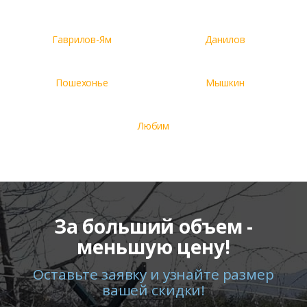
Гаврилов-Ям
Данилов
Пошехонье
Мышкин
Любим
За больший объем -
меньшую цену!
Оставьте заявку и узнайте размер
вашей скидки!