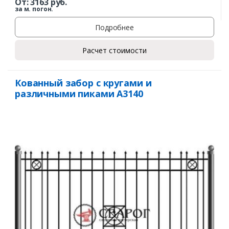
От:
3163
руб.
Заказать
за м. погон.
Подробнее
Ваше имя*
Расчет стоимости
Ваш телефон*
Кованный забор с кругами и
различными пиками А3140
Комментарий к заказу