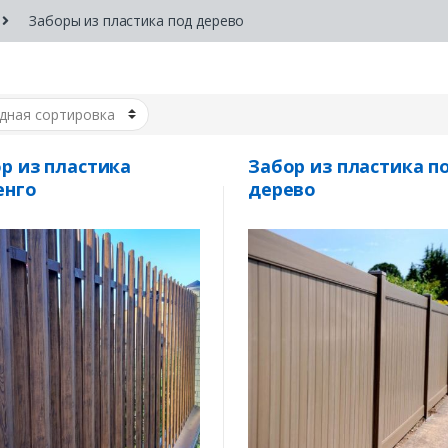
Заборы из пластика под дерево
р из пластика
Забор из пластика п
енго
дерево