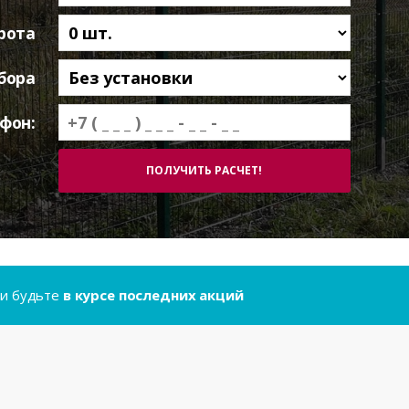
рота
бора
фон:
..и будьте
в курсе последних акций