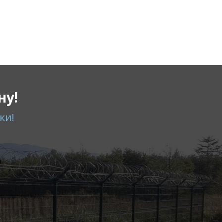
ну!
ки!