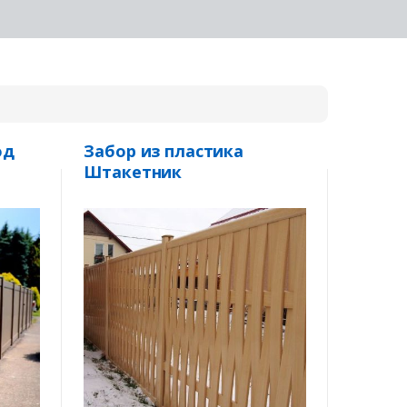
од
Забор из пластика
Штакетник