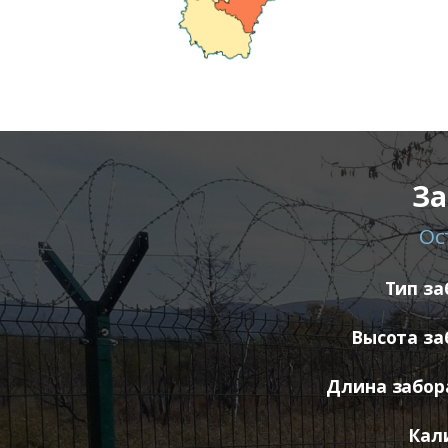
За
Ос
Тип за
Высота за
Длина забора
Кал