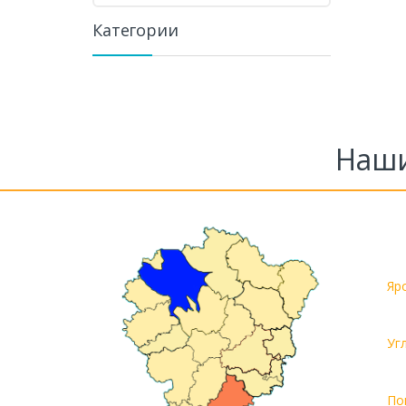
Категории
Наши
Яр
Уг
По