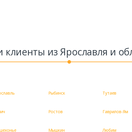
Заказать
Ваше имя*
Ваш телефон*
 клиенты из Ярославля и об
Комментарий к заказу
ославль
Рыбинск
Тутаев
лич
Ростов
Гаврилов-Ям
шехонье
Мышкин
Любим