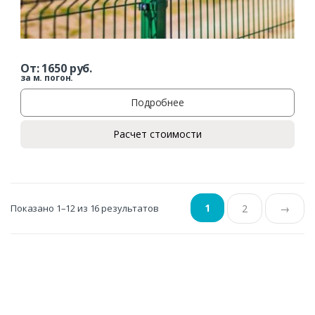
От:
1650
руб.
за м. погон.
Подробнее
Расчет стоимости
1
Показано 1–12 из 16 результатов
2
→