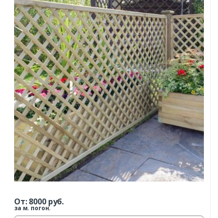
От:
8000
руб.
за м. погон.