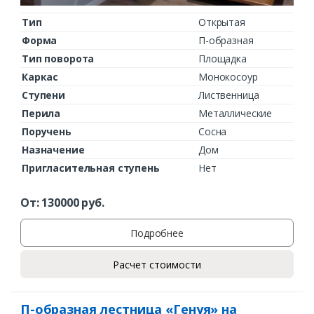
Тип
Открытая
Ваш телефон*
Форма
П-образная
Тип поворота
Площадка
Каркас
Монокосоур
Ступени
Лиственница
Комментарий к заказу
Перила
Металлические
Поручень
Сосна
Назначение
Дом
Пригласительная ступень
Нет
От:
130000
руб.
Подробнее
Расчет стоимости
П-образная лестница «Генуя» на