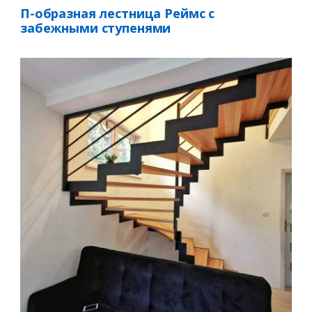
П-образная лестница Реймс с
забежными ступенями