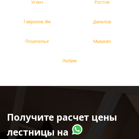
Углич
Ростов
Гаврилов-Ям
Данилов
Пошехонье
Мышкин
Любим
Получите расчет цены
лестницы на