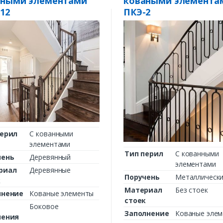
аными элементами
коваными элемента
12
ПКЭ-2
перил
С кованными
элементами
Тип перил
С кованными
чень
Деревянный
элементами
риал
Деревянные
Поручень
Металлическ
к
Материал
Без стоек
лнение
Кованые элементы
стоек
Боковое
Заполнение
Кованые эле
ления