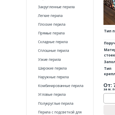
Закругленные перила
Легкие перила
Плоские перила
Тип 
Прямые перила
Складные перила
Пору
Мате
Сплошные перила
стое
Узкие перила
Запо
Широкие перила
Тип
креп
Наружные перила
От:
Комбинированные перила
за м. п
Угловые перила
Полукруглые перила
Перила с подсветкой для