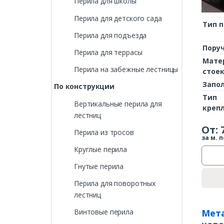
Перила для школы
Перила для детского сада
Тип 
Перила для подъезда
Пору
Перила для террасы
Мате
Перила на забежные лестницы
стое
Запо
По конструкции
Тип
Вертикальные перила для
креп
лестниц
От:
Перила из тросов
за м. п
Круглые перила
Гнутые перила
Перила для поворотных
лестниц
Мета
Винтовые перила