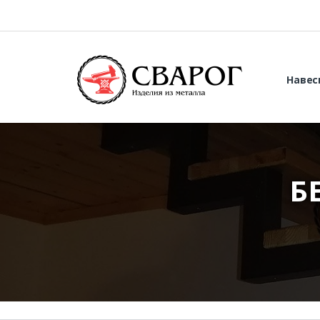
Навес
Б