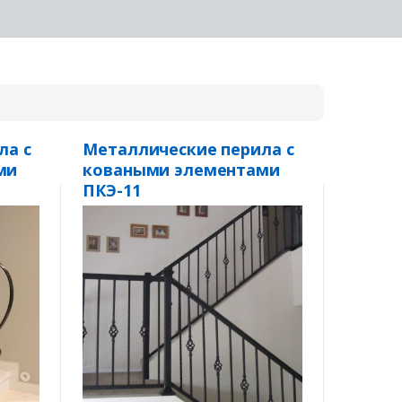
ла с
Металлические перила с
ми
коваными элементами
ПКЭ-11