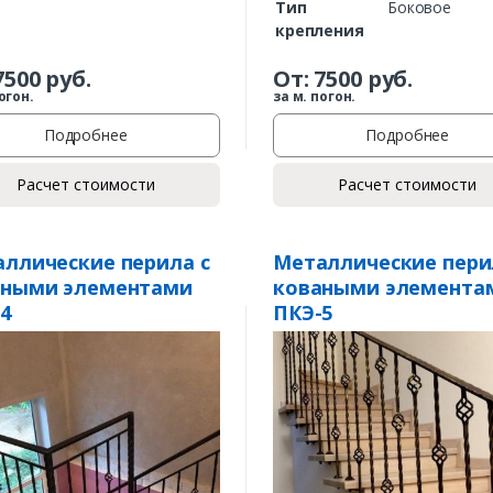
Тип
Боковое
крепления
7500
руб.
От:
7500
руб.
огон.
за м. погон.
Подробнее
Подробнее
Расчет стоимости
Расчет стоимости
Заказать
ллические перила с
Металлические пери
аными элементами
коваными элемента
Ваше имя*
4
ПКЭ-5
Ваш телефон*