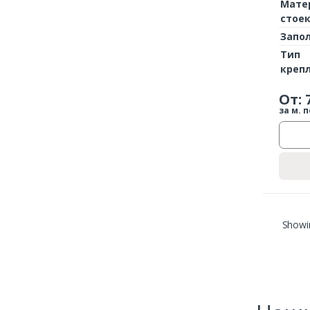
Мате
стое
Запо
Тип
креп
От:
за м. п
Showin