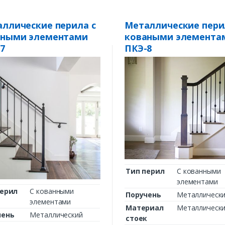
ллические перила с
Металлические пери
аными элементами
коваными элемента
7
ПКЭ-8
Тип перил
С кованными
элементами
перил
С кованными
Поручень
Металлическ
элементами
Материал
Металлическ
чень
Металлический
стоек