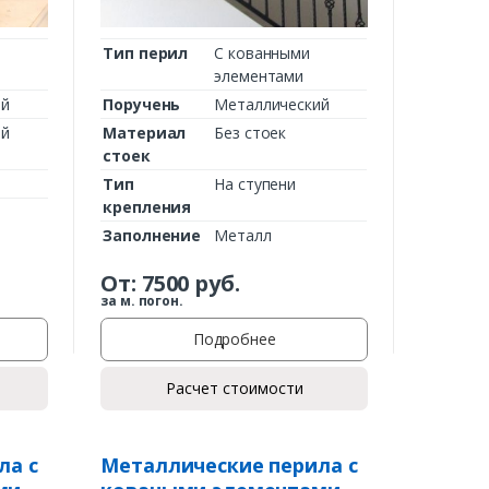
Тип перил
С кованными
элементами
ий
Поручень
Металлический
ий
Материал
Без стоек
стоек
Тип
На ступени
крепления
Заполнение
Металл
От:
7500
руб.
за м. погон.
Подробнее
Расчет стоимости
ла с
Металлические перила с