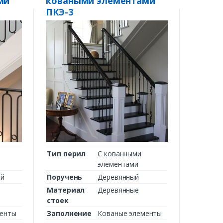
ми
коваными элементами
ПКЭ-3
Тип перил
С кованными
элементами
ий
Поручень
Деревянный
Материал
Деревянные
стоек
менты
Заполнение
Кованые элементы