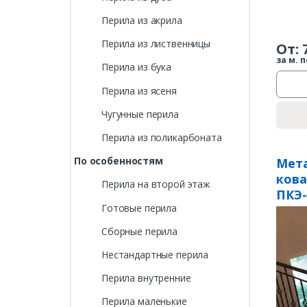
Перила из акрила
Перила из лиственницы
От:
за м. п
Перила из бука
Перила из ясеня
Чугунные перила
Перила из поликарбоната
По особенностям
Мета
ков
Перила на второй этаж
ПКЭ-
Готовые перила
Сборные перила
Нестандартные перила
Перила внутренние
Перила маленькие