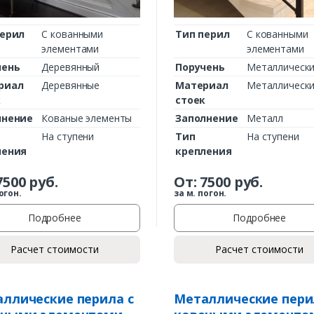
перил
С кованными
Тип перил
С кованными
элементами
элементами
чень
Деревянный
Поручень
Металлическ
риал
Деревянные
Материал
Металлическ
к
стоек
лнение
Кованые элементы
Заполнение
Металл
На ступени
Тип
На ступени
ления
крепления
7500
руб.
От:
7500
руб.
огон.
за м. погон.
Подробнее
Подробнее
Расчет стоимости
Расчет стоимости
ллические перила с
Металлические пери