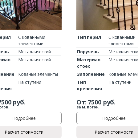
Комментарий к заказу
перил
С кованными
Тип перил
С кованными
элементами
элементами
чень
Металлический
Поручень
Металлическ
риал
Металлический
Материал
Металлическ
к
стоек
лнение
Кованые элементы
Заполнение
Кованые эле
На ступени
Тип
На ступени
ления
крепления
7500
руб.
От:
7500
руб.
огон.
за м. погон.
Подробнее
Подробнее
Расчет стоимости
Расчет стоимости