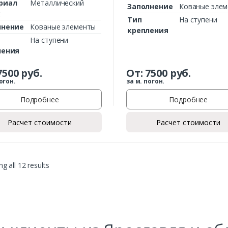
риал
Металлический
Заполнение
Кованые эле
к
Тип
На ступени
лнение
Кованые элементы
крепления
На ступени
ления
7500
руб.
От:
7500
руб.
огон.
за м. погон.
Подробнее
Подробнее
Расчет стоимости
Расчет стоимости
g all 12 results