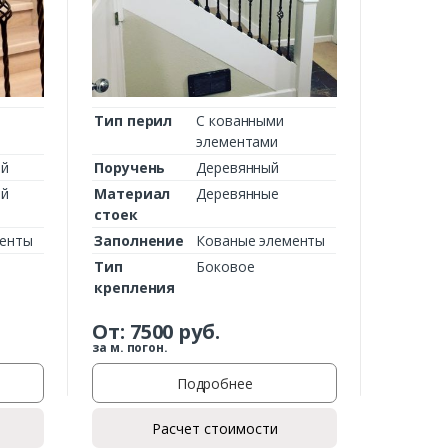
Тип перил
С кованными
элементами
ий
Поручень
Деревянный
ий
Материал
Деревянные
стоек
менты
Заполнение
Кованые элементы
Тип
Боковое
крепления
От:
7500
руб.
за м. погон.
Подробнее
Расчет стоимости