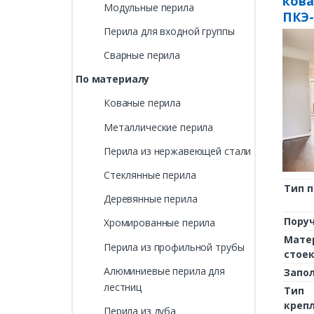
ков
Модульные перила
ПКЭ-
Перила для входной группы
Сварные перила
По материалу
Кованые перила
Металлические перила
Перила из нержавеющей стали
Стеклянные перила
Тип 
Деревянные перила
Пору
Хромированные перила
Мате
Перила из профильной трубы
стое
Алюминиевые перила для
Запо
лестниц
Тип
креп
Перила из дуба