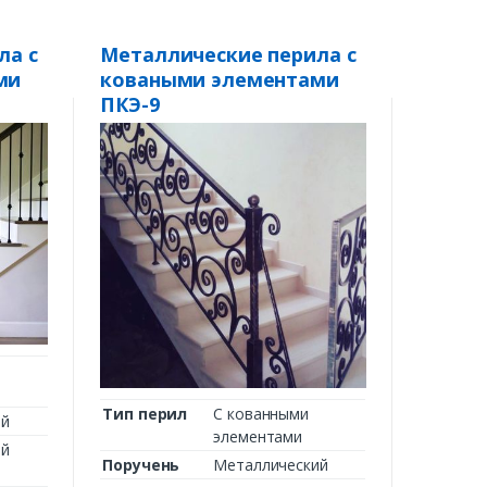
ла с
Металлические перила с
ми
коваными элементами
ПКЭ-9
Тип перил
С кованными
ий
элементами
ий
Поручень
Металлический