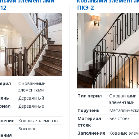
аными элементами
коваными элемента
12
ПКЭ-2
перил
С кованными
элементами
Тип перил
С кованными
чень
Деревянный
элементами
риал
Деревянные
Поручень
Металлическ
к
Материал
Без стоек
лнение
Кованые элементы
стоек
Боковое
Заполнение
Кованые эле
ления