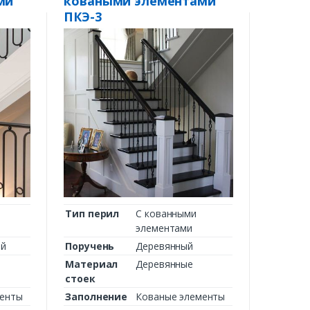
ми
коваными элементами
ПКЭ-3
Тип перил
С кованными
элементами
ий
Поручень
Деревянный
Материал
Деревянные
стоек
менты
Заполнение
Кованые элементы