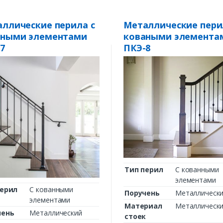
ллические перила с
Металлические пери
аными элементами
коваными элемента
7
ПКЭ-8
Тип перил
С кованными
элементами
перил
С кованными
Поручень
Металлическ
элементами
Материал
Металлическ
чень
Металлический
стоек