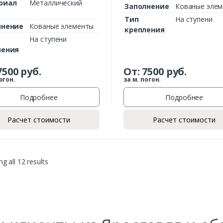
риал
Металлический
Заполнение
Кованые эле
к
Тип
На ступени
лнение
Кованые элементы
крепления
На ступени
ления
7500
руб.
От:
7500
руб.
огон.
за м. погон.
Подробнее
Подробнее
Расчет стоимости
Расчет стоимости
g all 12 results