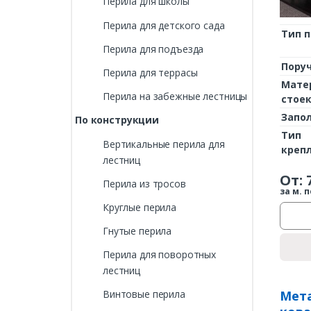
Перила для школы
Перила для детского сада
Тип 
Перила для подъезда
Пору
Перила для террасы
Мате
Перила на забежные лестницы
стое
Запо
По конструкции
Тип
Вертикальные перила для
креп
лестниц
От:
Перила из тросов
за м. п
Круглые перила
Гнутые перила
Перила для поворотных
лестниц
Мета
Винтовые перила