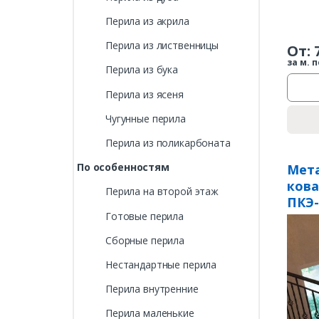
Перила из акрила
Перила из лиственницы
От:
за м. п
Перила из бука
Перила из ясеня
Чугунные перила
Перила из поликарбоната
По особенностям
Мета
ков
Перила на второй этаж
ПКЭ-
Готовые перила
Сборные перила
Нестандартные перила
Перила внутренние
Перила маленькие