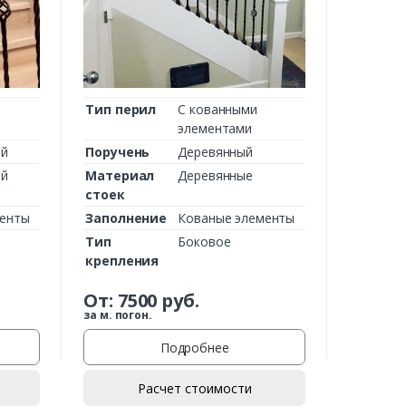
Тип перил
С кованными
элементами
ий
Поручень
Деревянный
ий
Материал
Деревянные
стоек
менты
Заполнение
Кованые элементы
Тип
Боковое
крепления
От:
7500
руб.
за м. погон.
Подробнее
Расчет стоимости