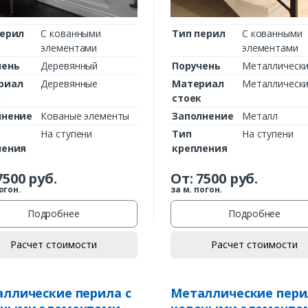
перил
С кованными
Тип перил
С кованными
элементами
элементами
чень
Деревянный
Поручень
Металлическ
риал
Деревянные
Материал
Металлическ
к
стоек
лнение
Кованые элементы
Заполнение
Металл
На ступени
Тип
На ступени
ления
крепления
7500
руб.
От:
7500
руб.
огон.
за м. погон.
Подробнее
Подробнее
Расчет стоимости
Расчет стоимости
ллические перила с
Металлические пери