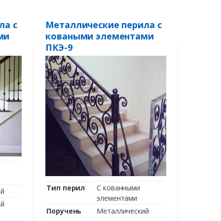
ла с
Металлические перила с
ми
коваными элементами
ПКЭ-9
Тип перил
С кованными
ий
элементами
ий
Поручень
Металлический