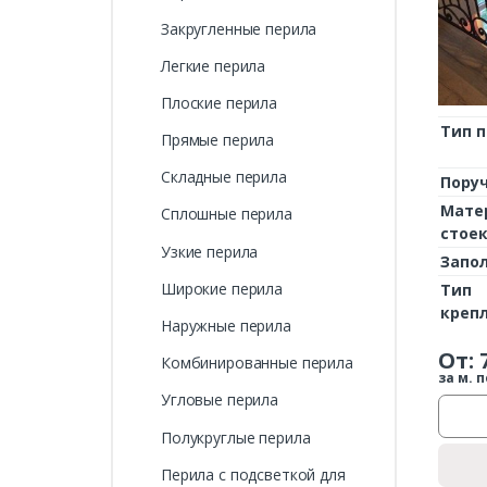
Закругленные перила
Легкие перила
Плоские перила
Тип 
Прямые перила
Складные перила
Пору
Мате
Сплошные перила
стое
Узкие перила
Запо
Широкие перила
Тип
креп
Наружные перила
От:
Комбинированные перила
за м. п
Угловые перила
Полукруглые перила
Перила с подсветкой для