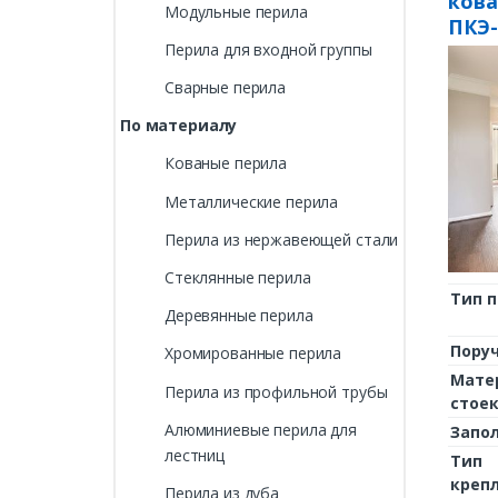
ков
Модульные перила
ПКЭ-
Перила для входной группы
Сварные перила
По материалу
Кованые перила
Металлические перила
Перила из нержавеющей стали
Стеклянные перила
Тип 
Деревянные перила
Пору
Хромированные перила
Мате
Перила из профильной трубы
стое
Алюминиевые перила для
Запо
лестниц
Тип
креп
Перила из дуба