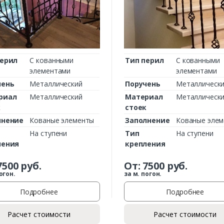
Комментарий к заказу
перил
С кованными
Тип перил
С кованными
элементами
элементами
чень
Металлический
Поручень
Металлическ
риал
Металлический
Материал
Металлическ
к
стоек
лнение
Кованые элементы
Заполнение
Кованые эле
На ступени
Тип
На ступени
ления
крепления
7500
руб.
От:
7500
руб.
огон.
за м. погон.
Подробнее
Подробнее
Расчет стоимости
Расчет стоимости