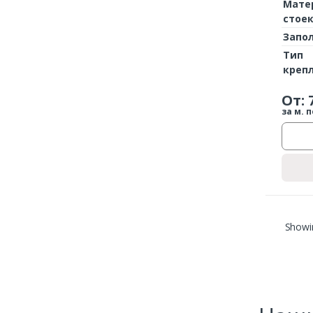
Мате
стое
Запо
Тип
креп
От:
за м. п
Showin