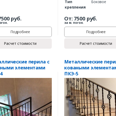
Тип
Боковое
крепления
7500
руб.
От:
7500
руб.
огон.
за м. погон.
Подробнее
Подробнее
Расчет стоимости
Расчет стоимости
Заказать
ллические перила с
Металлические пери
аными элементами
коваными элемента
Ваше имя*
4
ПКЭ-5
Ваш телефон*