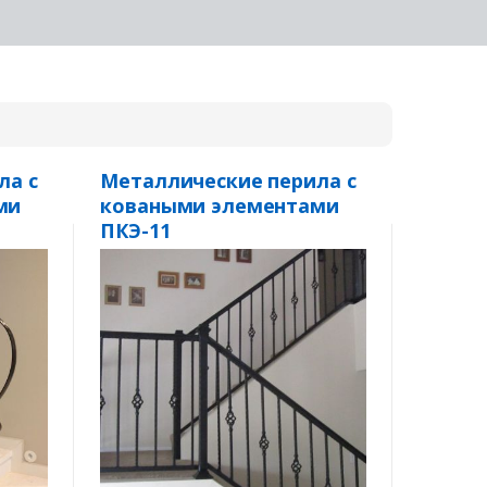
ла с
Металлические перила с
ми
коваными элементами
ПКЭ-11