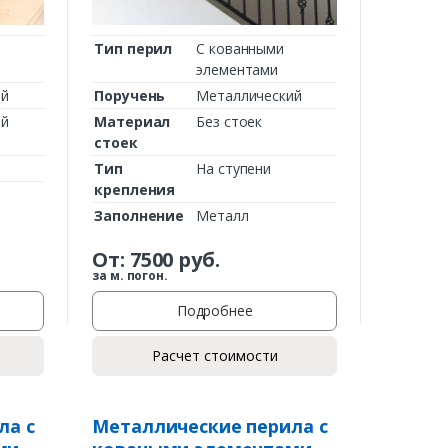
Тип перил
С кованными
элементами
ий
Поручень
Металлический
ий
Материал
Без стоек
стоек
Тип
На ступени
крепления
Заполнение
Металл
От:
7500
руб.
за м. погон.
Подробнее
Расчет стоимости
ла с
Металлические перила с