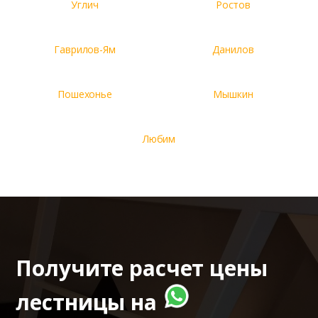
Углич
Ростов
Гаврилов-Ям
Данилов
Пошехонье
Мышкин
Любим
Получите расчет цены
лестницы на