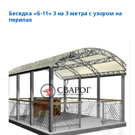
Беседка «Б-11» 3 на 3 метра с узором на
перилах