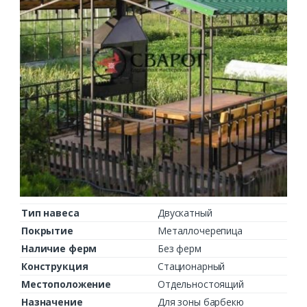
Тип навеса
Двускатный
Покрытие
Металлочерепица
Наличие ферм
Без ферм
Конструкция
Стационарный
Местоположение
Отдельностоящий
Назначение
Для зоны барбекю