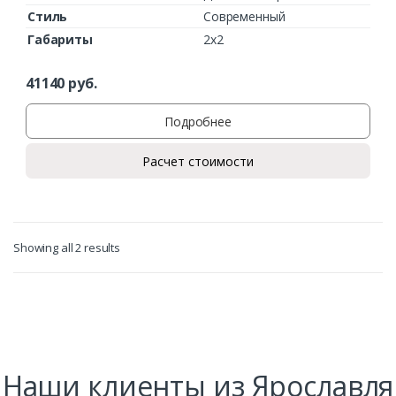
Стиль
Современный
Габариты
2х2
41140
руб.
Подробнее
Расчет стоимости
Заказать
Showing all 2 results
Ваше имя*
Ваш телефон*
Наши клиенты из Ярославля