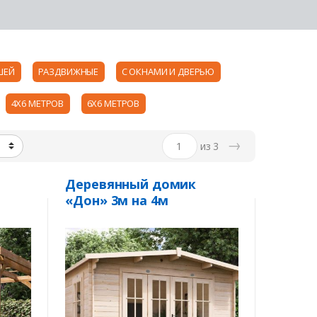
ШЕЙ
РАЗДВИЖНЫЕ
С ОКНАМИ И ДВЕРЬЮ
4Х6 МЕТРОВ
6Х6 МЕТРОВ
→
из 3
Деревянный домик
«Дон» 3м на 4м