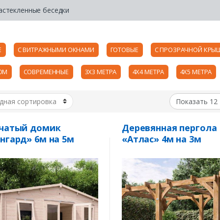
астекленные беседки
Е
С ВИТРАЖНЫМИ ОКНАМИ
ГОТОВЫЕ
С ПРОЗРАЧНОЙ КРЫ
ОМ
СОВРЕМЕННЫЕ
3Х3 МЕТРА
4Х4 МЕТРА
4Х5 МЕТРА
счатый домик
Деревянная пергола
нгард» 6м на 5м
«Атлас» 4м на 3м