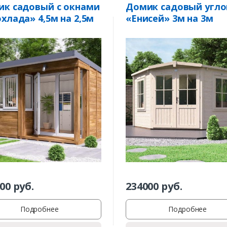
Комментарий к заказу
к садовый с окнами
Домик садовый угло
хлада» 4,5м на 2,5м
«Енисей» 3м на 3м
00
руб.
234000
руб.
Подробнее
Подробнее