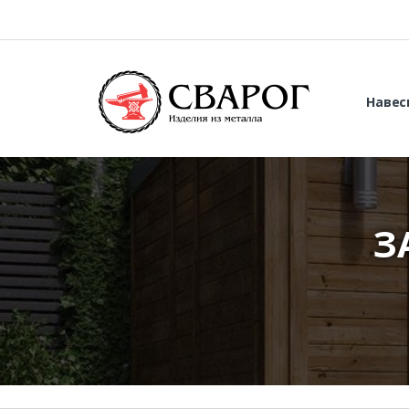
Навес
З