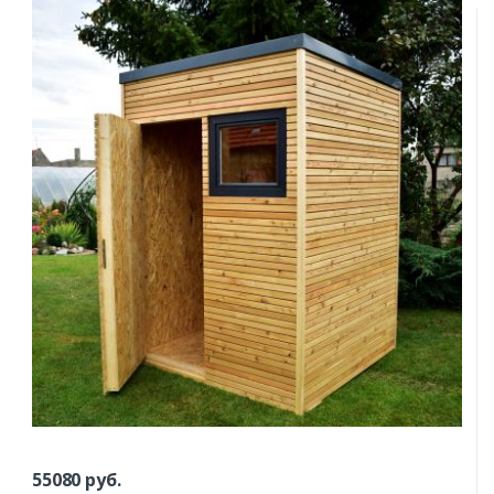
55080
руб.