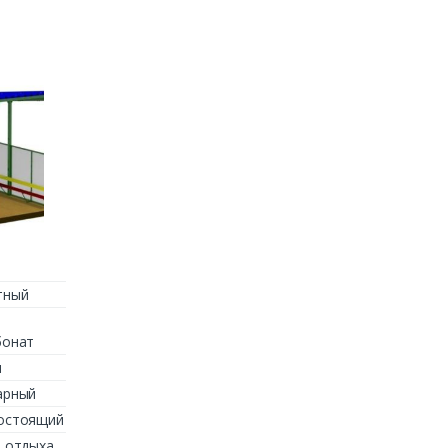
тный
бонат
м
арный
остоящий
 отдыха