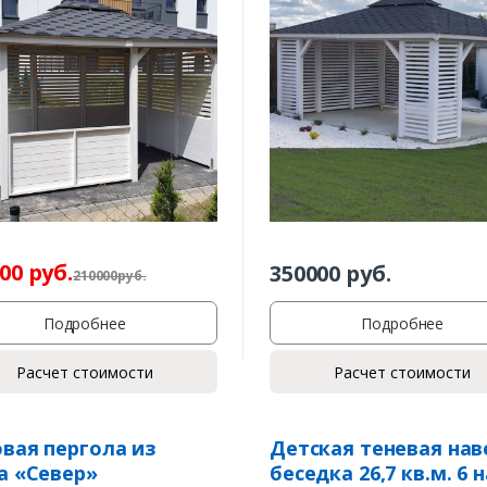
Заказать
00
руб.
350000
руб.
210000
р
уб.
Ваше имя*
Подробнее
Подробнее
Расчет стоимости
Расчет стоимости
Ваш телефон*
вая пергола из
Детская теневая нав
а «Север»
беседка 26,7 кв.м. 6 н