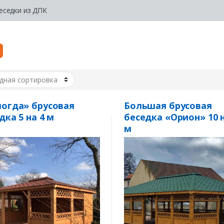
еседки из ДПК
огда» брусовая
Большая брусовая
дка 5 на 4 м
беседка «Орион» 10 н
м