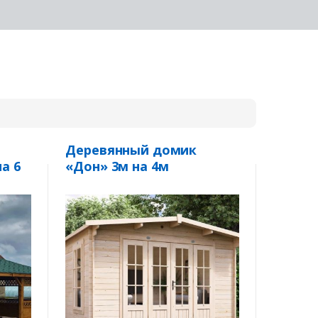
Деревянный домик
а 6
«Дон» 3м на 4м