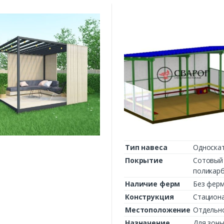
Комментарий к заказу
Тип навеса
Односка
Покрытие
Сотовый
поликар
Наличие ферм
Без фер
Конструкция
Стацион
Местоположение
Отдельн
Назначение
Для зоны