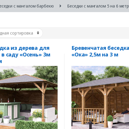
еседки с мангалом барбекю
Беседки с мангалом 5 на 6 мет
дка из дерева для
Бревенчатая беседк
 в саду «Осень» 3м
«Ока» 2,5м на 3 м
м