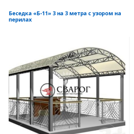
Беседка «Б-11» 3 на 3 метра с узором на
перилах