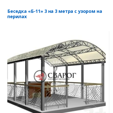
Беседка «Б-11» 3 на 3 метра с узором на
перилах